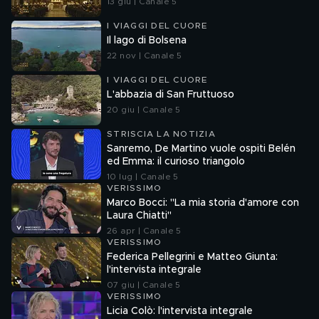
13 giu | Canale 5
I VIAGGI DEL CUORE
Il lago di Bolsena
22 nov | Canale 5
I VIAGGI DEL CUORE
L'abbazia di San Fruttuoso
20 giu | Canale 5
STRISCIA LA NOTIZIA
Sanremo, De Martino vuole ospiti Belén
ed Emma: il curioso triangolo
10 lug | Canale 5
VERISSIMO
Marco Bocci: "La mia storia d'amore con
Laura Chiatti"
26 apr | Canale 5
VERISSIMO
Federica Pellegrini e Matteo Giunta:
l'intervista integrale
07 giu | Canale 5
VERISSIMO
Licia Colò: l'intervista integrale