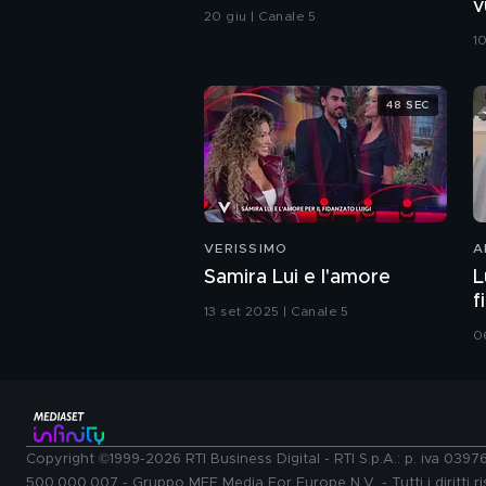
vu
20 giu | Canale 5
E
10
48 SEC
VERISSIMO
A
Samira Lui e l'amore
L
f
13 set 2025 | Canale 5
0
Copyright ©1999-2026 RTI Business Digital - RTI S.p.A.: p. iva 039
500.000.007 - Gruppo MFE Media For Europe N.V. - Tutti i diritti ris