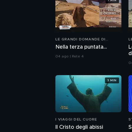
1 MIN
LE GRANDI DOMANDE DI
L
FREEDOM
F
Nella terza puntata...
L
d
04 ago | Rete 4
0
3 MIN
I VIAGGI DEL CUORE
S
Il Cristo degli abissi
S