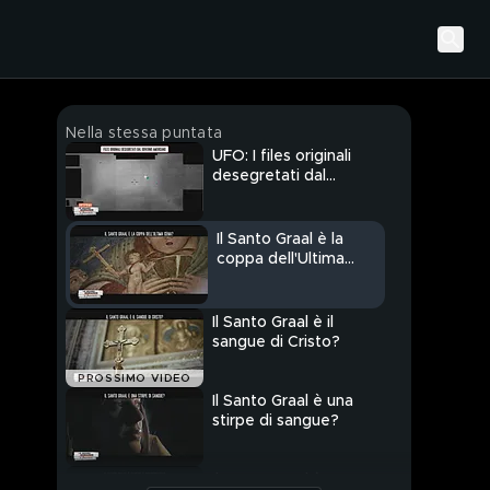
Nella stessa puntata
UFO: I files originali
desegretati dal
governo americano
Il Santo Graal è la
coppa dell'Ultima
Cena?
Il Santo Graal è il
sangue di Cristo?
PROSSIMO VIDEO
Il Santo Graal è una
stirpe di sangue?
Il Santo Graal è sapere