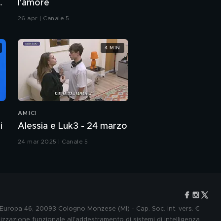
a
l'amore
26 apr | Canale 5
4 MIN
AMICI
i
Alessia e Luk3 - 24 marzo
24 mar 2025 | Canale 5
e Europa 46, 20093 Cologno Monzese (MI) - Cap. Soc. int. vers. €
lizzazione funzionale all'addestramento di sistemi di intelligenza