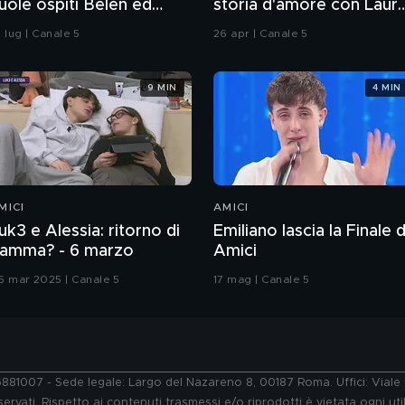
ole ospiti Belén ed
storia d'amore con Laur
mma: il curioso triangolo
Chiatti"
 lug | Canale 5
26 apr | Canale 5
9 MIN
4 MIN
MICI
AMICI
uk3 e Alessia: ritorno di
Emiliano lascia la Finale d
iamma? - 6 marzo
Amici
6 mar 2025 | Canale 5
17 mag | Canale 5
76881007 - Sede legale: Largo del Nazareno 8, 00187 Roma. Uffici: Vial
ervati. Rispetto ai contenuti trasmessi e/o riprodotti è vietata ogni uti