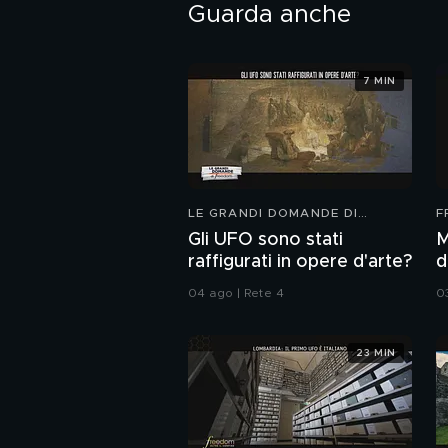
Guarda anche
7 MIN
LE GRANDI DOMANDE DI
F
FREEDOM
Gli UFO sono stati
M
raffigurati in opere d'arte?
d
04 ago | Rete 4
03
23 MIN