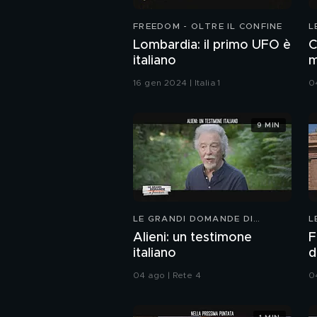
FREEDOM - OLTRE IL CONFINE
L
F
Lombardia: il primo UFO è
C
italiano
m
16 gen 2024 | Italia 1
0
9 MIN
LE GRANDI DOMANDE DI
L
FREEDOM
F
Alieni: un testimone
F
italiano
d
04 ago | Rete 4
0