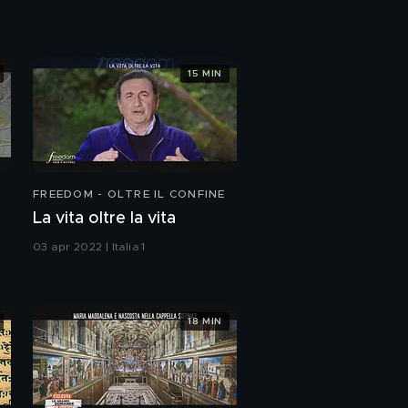
Giganti: esistono le loro
ossa?
15 MIN
Giganti: estisono degli
scritti?
Giganti: hanno origine
aliena?
FREEDOM - OLTRE IL CONFINE
La vita oltre la vita
Giganti: tracce in
03 apr 2022 | Italia 1
Sardegna?
Nella seconda
puntata...
18 MIN