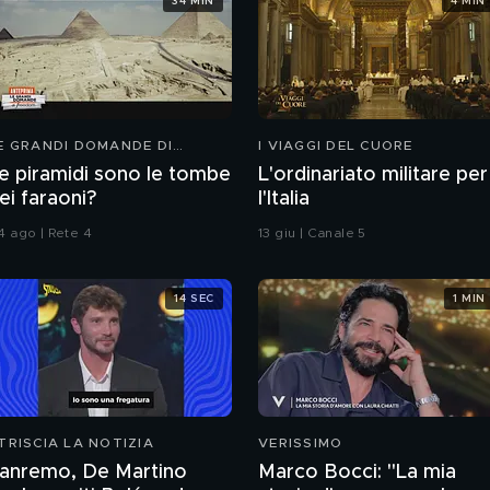
34 MIN
4 MIN
E GRANDI DOMANDE DI
I VIAGGI DEL CUORE
REEDOM
e piramidi sono le tombe
L'ordinariato militare per
ei faraoni?
l'Italia
4 ago | Rete 4
13 giu | Canale 5
14 SEC
1 MIN
TRISCIA LA NOTIZIA
VERISSIMO
anremo, De Martino
Marco Bocci: "La mia