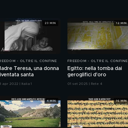
23 MIN
12 MIN
REEDOM - OLTRE IL CONFINE
FREEDOM - OLTRE IL CONFINE
adre Teresa, una donna
Egitto: nella tomba dai
iventata santa
geroglifici d'oro
 apr 2022 | Italia 1
01 set 2025 | Rete 4
4 MIN
16 MIN