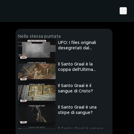
Nella stessa puntata
UFO: I files originali
desegretati dal
governo americano
Il Santo Graal è la
coppa dell'Ultima
Cena?
Il Santo Graal è il
sangue di Cristo?
Il Santo Graal è una
stirpe di sangue?
Il Santo Graal è sapere