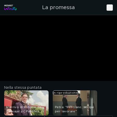
La promessa
Nella stessa puntata
in riproduzione
L'arrivo di Antonio de
Petra: "Feliciano, sei qui
Carvajal y Cifuentes
per lavorare"