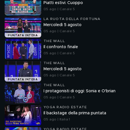
Piatti estivi: Cuoppo
05 ago | Canale 5
LA RUOTA DELLA FORTUNA
Mercoledì 5 agosto
05 ago | Canale 5
PUNTATA INTERA
THE WALL
Il confronto finale
05 ago | Canale 5
THE WALL
Mercoledì 5 agosto
05 ago | Canale 5
PUNTATA INTERA
THE WALL
I protagonisti di oggi: Sonia e O'brian
05 ago | Canale 5
YOGA RADIO ESTATE
Il backstage della prima puntata
05 ago | Italia 1
YOGA RADIO ESTATE