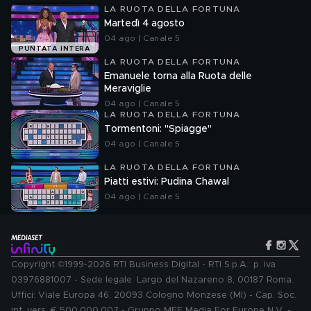
LA RUOTA DELLA FORTUNA
Martedì 4 agosto
04 ago | Canale 5
PUNTATA INTERA
LA RUOTA DELLA FORTUNA
Emanuele torna alla Ruota delle
Meraviglie
04 ago | Canale 5
LA RUOTA DELLA FORTUNA
Tormentoni: "Spiagge"
04 ago | Canale 5
LA RUOTA DELLA FORTUNA
Piatti estivi: Pudina Chawal
04 ago | Canale 5
Copyright ©1999-2026 RTI Business Digital - RTI S.p.A.: p. iva
03976881007 - Sede legale: Largo del Nazareno 8, 00187 Roma.
Uffici: Viale Europa 46, 20093 Cologno Monzese (MI) - Cap. Soc.
int. vers. € 500.000.007 - Gruppo MFE Media For Europe N.V. -