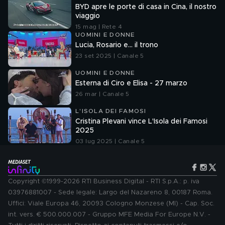
BYD apre le porte di casa in Cina, il nostro
viaggio
15 mag | Rete 4
UOMINI E DONNE
Lucia, Rosario e... il trono
23 set 2025 | Canale 5
UOMINI E DONNE
Esterna di Ciro e Elisa - 27 marzo
26 mar | Canale 5
L'ISOLA DEI FAMOSI
Cristina Plevani vince L'Isola dei Famosi
2025
03 lug 2025 | Canale 5
Copyright ©1999-2026 RTI Business Digital - RTI S.p.A.: p. iva
03976881007 - Sede legale: Largo del Nazareno 8, 00187 Roma.
Uffici: Viale Europa 46, 20093 Cologno Monzese (MI) - Cap. Soc.
int. vers. € 500.000.007 - Gruppo MFE Media For Europe N.V. -