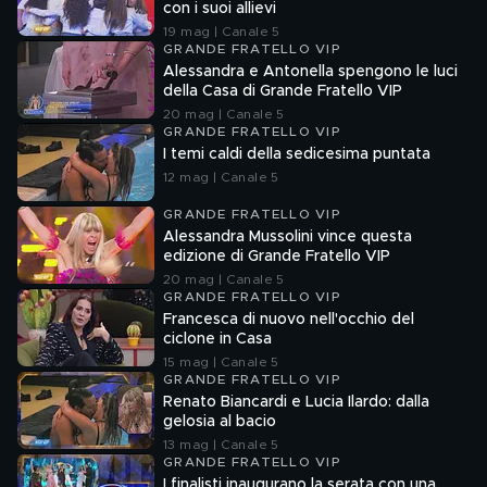
con i suoi allievi
19 mag | Canale 5
GRANDE FRATELLO VIP
Alessandra e Antonella spengono le luci
della Casa di Grande Fratello VIP
20 mag | Canale 5
GRANDE FRATELLO VIP
I temi caldi della sedicesima puntata
12 mag | Canale 5
GRANDE FRATELLO VIP
Alessandra Mussolini vince questa
edizione di Grande Fratello VIP
20 mag | Canale 5
GRANDE FRATELLO VIP
Francesca di nuovo nell'occhio del
ciclone in Casa
15 mag | Canale 5
GRANDE FRATELLO VIP
Renato Biancardi e Lucia Ilardo: dalla
gelosia al bacio
13 mag | Canale 5
GRANDE FRATELLO VIP
I finalisti inaugurano la serata con una