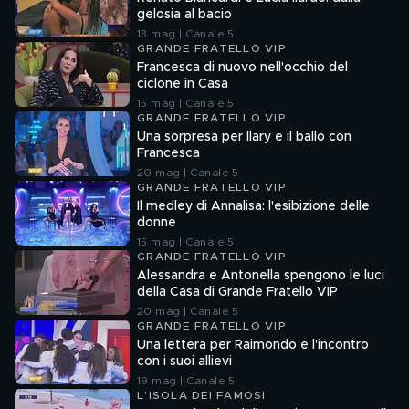
gelosia al bacio
13 mag | Canale 5
GRANDE FRATELLO VIP
Francesca di nuovo nell'occhio del
ciclone in Casa
15 mag | Canale 5
GRANDE FRATELLO VIP
Una sorpresa per Ilary e il ballo con
Francesca
20 mag | Canale 5
GRANDE FRATELLO VIP
Il medley di Annalisa: l'esibizione delle
donne
15 mag | Canale 5
GRANDE FRATELLO VIP
Alessandra e Antonella spengono le luci
della Casa di Grande Fratello VIP
20 mag | Canale 5
GRANDE FRATELLO VIP
Una lettera per Raimondo e l'incontro
con i suoi allievi
19 mag | Canale 5
L'ISOLA DEI FAMOSI