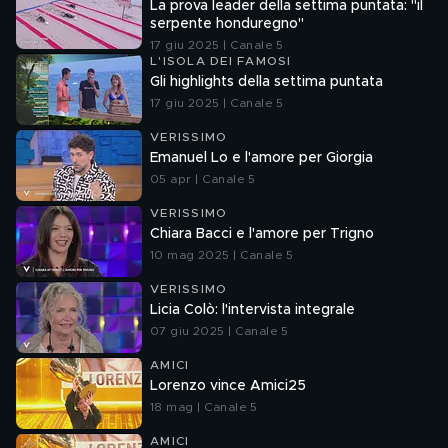
La prova leader della settima puntata: "il
serpente honduregno"
17 giu 2025 | Canale 5
L'ISOLA DEI FAMOSI
Gli highlights della settima puntata
17 giu 2025 | Canale 5
VERISSIMO
Emanuel Lo e l'amore per Giorgia
05 apr | Canale 5
VERISSIMO
Chiara Bacci e l'amore per Trigno
10 mag 2025 | Canale 5
VERISSIMO
Licia Colò: l'intervista integrale
07 giu 2025 | Canale 5
AMICI
Lorenzo vince Amici25
18 mag | Canale 5
AMICI