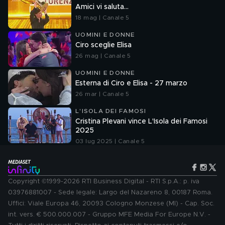
Amici vi saluta...
18 mag | Canale 5
UOMINI E DONNE
Ciro sceglie Elisa
26 mag | Canale 5
UOMINI E DONNE
Esterna di Ciro e Elisa - 27 marzo
26 mar | Canale 5
L'ISOLA DEI FAMOSI
Cristina Plevani vince L'Isola dei Famosi
2025
03 lug 2025 | Canale 5
Copyright ©1999-2026 RTI Business Digital - RTI S.p.A.: p. iva
03976881007 - Sede legale: Largo del Nazareno 8, 00187 Roma.
Uffici: Viale Europa 46, 20093 Cologno Monzese (MI) - Cap. Soc.
int. vers. € 500.000.007 - Gruppo MFE Media For Europe N.V. -