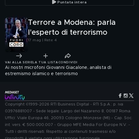
Puntata intera
Terrore a Modena: parla
l'esperto di terrorismo
17 mag | Rete 4
VAI ALLA SERIE
LA TUA LISTA
CONDIVIDI
Ai nostri microfoni Giovanni Giacalone, analista di
estremismo islamico e terrorismo
Copyright ©1999-2026 RTI Business Digital - RTI S.p.A.: p. iva
03976881007 - Sede legale: Largo del Nazareno 8, 00187 Roma.
Uffici: Viale Europa 46, 20093 Cologno Monzese (MI) - Cap. Soc.
int. vers. € 500.000.007 - Gruppo MFE Media For Europe N.V. -
Tutti i diritti riservati. Rispetto ai contenuti trasmessi e/o
riprodotti è vietata ogni utilizzazione funzionale