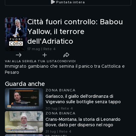
Puntata intera
Città fuori controllo: Babou
Yallow, il terrore
dell'Adriatico
17 mag | Rete 4
VAI ALLA SERIE
LA TUA LISTA
CONDIVIDI
Immigrato gambiano che semina il panico tra Cattolica e
Pesaro
Guarda anche
ZONA BIANCA
Garlasco, il giallo dell'ordinanza di
Vigevano sulle bottiglie senza tappo
30 lug | Rete 4
ZONA BIANCA
Crans-Montana, la storia di Leonardo
Bove, dato per disperso nel rogo
31 lug | Rete 4