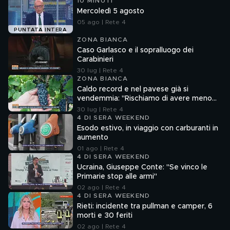
10 MINUTI
Mercoledì 5 agosto
05 ago | Rete 4
PUNTATA INTERA
ZONA BIANCA
Caso Garlasco e il sopralluogo dei
Carabinieri
30 lug | Rete 4
ZONA BIANCA
Caldo record e nel pavese già si
vendemmia: "Rischiamo di avere meno
vino"
30 lug | Rete 4
4 DI SERA WEEKEND
Esodo estivo, in viaggio con carburanti in
aumento
01 ago | Rete 4
4 DI SERA WEEKEND
Ucraina, Giuseppe Conte: "Se vinco le
Primarie stop alle armi"
02 ago | Rete 4
4 DI SERA WEEKEND
Rieti: incidente tra pullman e camper, 6
morti e 30 feriti
02 ago | Rete 4