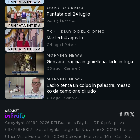
PUNTATA INTERA
QUARTO GRADO
Puntata del 24 luglio
24 lug | Rete 4
PUNTATA INTERA
TG4 - DIARIO DEL GIORNO
Martedì 4 agosto
04 ago | Rete 4
PUNTATA INTERA
MORNING NEWS
Genzano, rapina in gioielleria, ladri in fuga
03 ago | Canale 5
MORNING NEWS
Ladro tenta un colpo in palestra, messo
ko da campione di judo
03 ago | Canale 5
Copyright ©1999-2026 RTI Business Digital - RTI S.p.A.: p. iva
03976881007 - Sede legale: Largo del Nazareno 8, 00187 Roma.
Uffici: Viale Europa 46, 20093 Cologno Monzese (MI) - Cap. Soc.