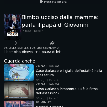
Puntata intera
Bimbo ucciso dalla mamma:
parla il papà di Giovanni
17 mag | Rete 4
VAI ALLA SERIE
LA TUA LISTA
CONDIVIDI
Il bambino diceva: "Ho paura di lei"
Guarda anche
ZONA BIANCA
Caso Garlasco e il giallo dell'estathè nella
spazzatura
03 ago | Rete 4
ZONA BIANCA
Caso Garlasco, l'impronta 33 è la firma
dell'assassino?
03 ago | Rete 4
10 MINUTI