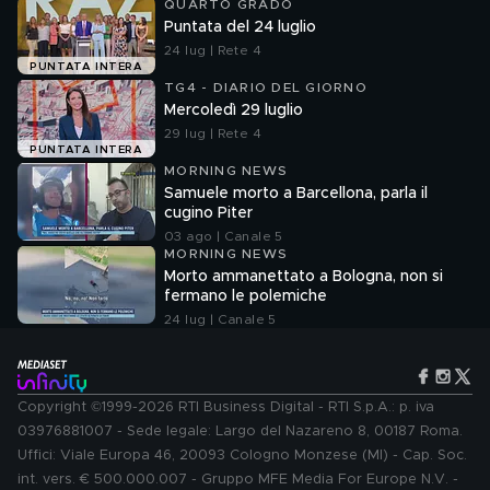
QUARTO GRADO
Puntata del 24 luglio
24 lug | Rete 4
PUNTATA INTERA
TG4 - DIARIO DEL GIORNO
Mercoledì 29 luglio
29 lug | Rete 4
PUNTATA INTERA
MORNING NEWS
Samuele morto a Barcellona, parla il
cugino Piter
03 ago | Canale 5
MORNING NEWS
Morto ammanettato a Bologna, non si
fermano le polemiche
24 lug | Canale 5
Copyright ©1999-2026 RTI Business Digital - RTI S.p.A.: p. iva
03976881007 - Sede legale: Largo del Nazareno 8, 00187 Roma.
Uffici: Viale Europa 46, 20093 Cologno Monzese (MI) - Cap. Soc.
int. vers. € 500.000.007 - Gruppo MFE Media For Europe N.V. -