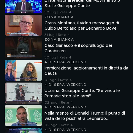
L'intervista al leader del Movimento 5
Stelle Giuseppe Conte
30 lug | Rete 4
ZONA BIANCA
Crans-Montana, il video messaggio di
Guido Bertolaso per Leonardo Bove
31 lug | Rete 4
ZONA BIANCA
Caso Garlasco e il sopralluogo dei
Carabinieri
30 lug | Rete 4
4 DI SERA WEEKEND
Immigrazione: aggiornamenti in diretta da
Ceuta
01 ago | Rete 4
4 DI SERA WEEKEND
Ucraina, Giuseppe Conte: "Se vinco le
Primarie stop alle armi"
02 ago | Rete 4
4 DI SERA WEEKEND
Nella mente di Donald Trump: il punto di
vista dello psichiatra Leonardo
Mendolicchio
02 ago | Rete 4
4 DI SERA WEEKEND