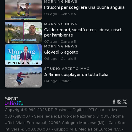
MORNING NEWS
I trucchi per scegliere una buona anguria
03 ago | Canale 5
MORNING NEWS
Caldo record, siccità e crisi idrica, i rischi
per l'ambiente
07 ago | Canale 5
MORNING NEWS
Giovedì 6 agosto
06 ago | Canale 5
PUNTATA INTERA
STUDIO APERTO MAG
A Rimini cosplayer da tutta Italia
04 ago | Italia 1
Copyright ©1999-2026 RTI Business Digital - RTI S.p.A.: p. iva
03976881007 - Sede legale: Largo del Nazareno 8, 00187 Roma.
Uffici: Viale Europa 46, 20093 Cologno Monzese (MI) - Cap. Soc.
int. vers. € 500.000.007 - Gruppo MFE Media For Europe N.V. -