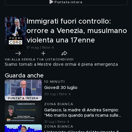
Puntata intera
Immigrati fuori controllo:
orrore a Venezia, musulmano
violenta una 17enne
17 mag | Rete 4
VAI ALLA SERIE
LA TUA LISTA
CONDIVIDI
Siamo tornati a Mestre dove ormai è piena emergenza
Guarda anche
10 MINUTI
Giovedì 30 luglio
30 lug | Rete 4
PUNTATA INTERA
ZONA BIANCA
Garlasco, la madre di Andrea Sempio:
"Mio marito quando parla ricama sulle
cose"
31 lug | Rete 4
ZONA BIANCA