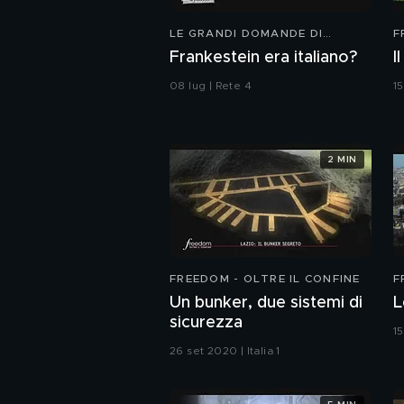
LE GRANDI DOMANDE DI
F
FREEDOM
Frankestein era italiano?
I
08 lug | Rete 4
15
2 MIN
FREEDOM - OLTRE IL CONFINE
F
Un bunker, due sistemi di
L
sicurezza
15
26 set 2020 | Italia 1