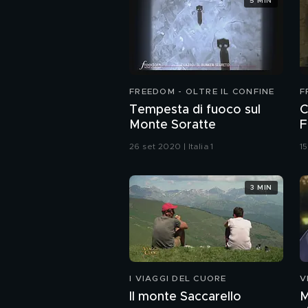
5 MIN
FREEDOM - OLTRE IL CONFINE
F
Tempesta di fuoco sul
C
Monte Soratte
F
26 set 2020 | Italia 1
15
3 MIN
I VIAGGI DEL CUORE
V
Il monte Saccarello
M