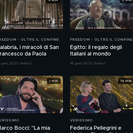
9 MIN
2 MIN
REEDOM - OLTRE IL CONFINE
FREEDOM - OLTRE IL CONFINE
alabria, i miracoli di San
Egitto: il regalo degli
rancesco da Paola
Italiani al mondo
 gen 2021 | Italia 1
16 gen 2021 | Italia 1
1 MIN
18 MIN
ERISSIMO
VERISSIMO
arco Bocci: "La mia
Federica Pellegrini e