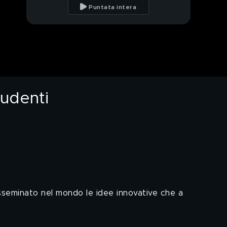
scoperta di una vena
Puntata intera
d'oro fantastica
Le attività di ricerca di
Enrico Fermi
Sardegna, il
radiotelescopio più
grande d'Europa
tudenti
Osservazione da
record per il Sardinia
radio telescope
L'imponente parabola
Sardegna: dentro la
parabola
sseminato nel mondo le idee innovative che a
I segnali anomali dallo
spazio