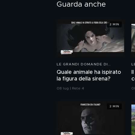
Guarda anche
2 MIN
LE GRANDI DOMANDE DI
L
FREEDOM
F
Quale animale ha ispirato
I
la figura della sirena?
c
08 lug | Rete 4
0
2 MIN