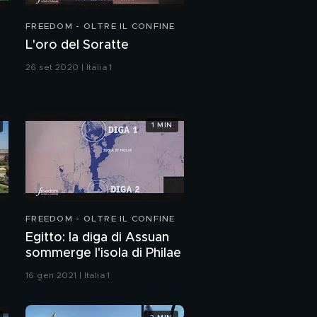
Padova, il teatro
FREEDOM - OLTRE IL CONFINE
anatomico:
L'oro del Soratte
generazioni di
studenti
26 set 2020 | Italia 1
La vita oltre la vita
PROSSIMO VIDEO
Cuma: la casa del
1 MIN
destino
Messico:antichi sacrifici
umani
FREEDOM - OLTRE IL CONFINE
Dorothy è nata due
Egitto: la diga di Assuan
volte?
sommerge l'isola di Philae
16 gen 2021 | Italia 1
La Chiesa di Santa
Maria della Pietà