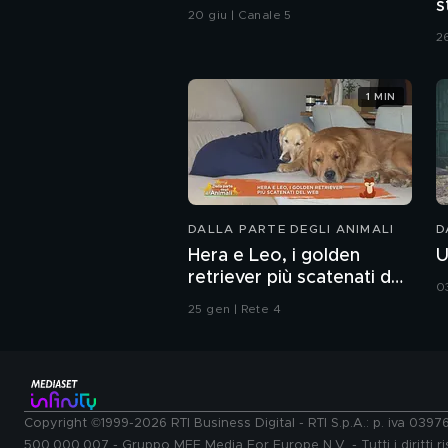
s
20 giu | Canale 5
C
2
1 MIN
DALLA PARTE DEGLI ANIMALI
D
Hera e Leo, i golden
U
retriever più scatenati del
0
web
25 gen | Rete 4
Copyright ©1999-2026 RTI Business Digital - RTI S.p.A.: p. iva 039
500.000.007 - Gruppo MFE Media For Europe N.V. - Tutti i diritti ris