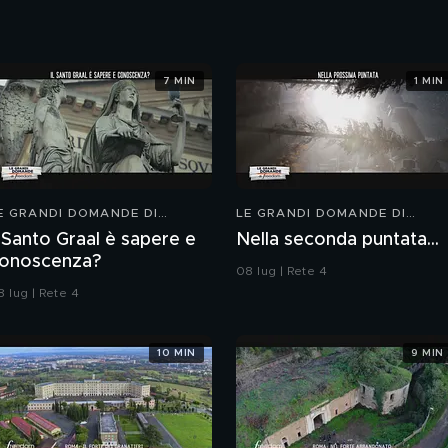
7 MIN
1 MIN
E GRANDI DOMANDE DI
LE GRANDI DOMANDE DI
REEDOM
FREEDOM
l Santo Graal è sapere e
Nella seconda puntata...
onoscenza?
08 lug | Rete 4
8 lug | Rete 4
10 MIN
9 MIN