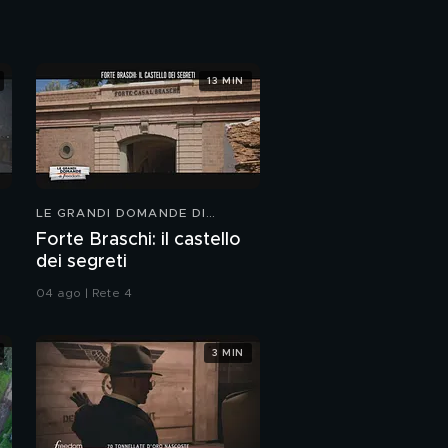
Le incredibili mura di
Abydos
13 MIN
Le mura di Santa
Severa
Orbetello: un mistero
sommerso
LE GRANDI DOMANDE DI
FREEDOM
Forte Braschi: il castello
La prima donna
dei segreti
laureata al mondo
04 ago | Rete 4
La cattedra di Galileo
Galilei
3 MIN
Il teatro anatomico