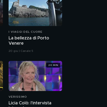
2 MIN
Abruzzo: dove osano
le aquile
Il castello più alto
d'Italia
I VIAGGI DEL CUORE
La bellezza di Porto
Nella prossima
puntata...
Venere
20 giu | Canale 5
20 MIN
VERISSIMO
Licia Colò: l'intervista