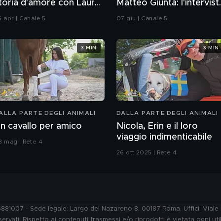
toria d'amore con Laura
Matteo Giunta: l'intervist
hiatti"
integrale
6 apr | Canale 5
07 giu | Canale 5
3 MIN
3 MIN
ALLA PARTE DEGLI ANIMALI
DALLA PARTE DEGLI ANIMALI
n cavallo per amico
Nicola, Erin e il loro
viaggio indimenticabile
3 mag | Rete 4
26 ott 2025 | Rete 4
76881007 - Sede legale: Largo del Nazareno 8, 00187 Roma. Uffici: Vial
ervati. Rispetto ai contenuti trasmessi e/o riprodotti è vietata ogni uti