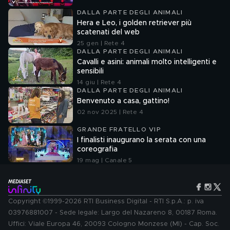
DALLA PARTE DEGLI ANIMALI
Hera e Leo, i golden retriever più
scatenati del web
25 gen | Rete 4
DALLA PARTE DEGLI ANIMALI
Cavalli e asini: animali molto intelligenti e
sensibili
14 giu | Rete 4
DALLA PARTE DEGLI ANIMALI
Benvenuto a casa, gattino!
02 nov 2025 | Rete 4
GRANDE FRATELLO VIP
I finalisti inaugurano la serata con una
coreografia
19 mag | Canale 5
Copyright ©1999-2026 RTI Business Digital - RTI S.p.A.: p. iva
03976881007 - Sede legale: Largo del Nazareno 8, 00187 Roma.
Uffici: Viale Europa 46, 20093 Cologno Monzese (MI) - Cap. Soc.