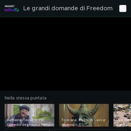
Le grandi domande di Freedom
Nella stessa puntata
Raffaele Tavazzi: l'El
Toscana, Bagni di Lucca:
Usa, Ne
Dorado del nostro tempo
episodio 7
Canyon, 
selvagg