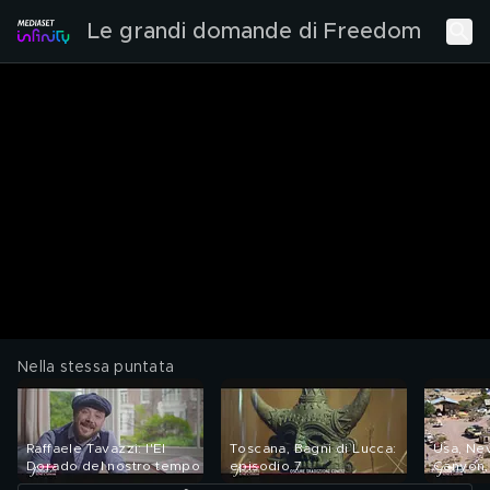
Le grandi domande di Freedom
Nella stessa puntata
Raffaele Tavazzi: l'El
Toscana, Bagni di Lucca:
Usa, Ne
Dorado del nostro tempo
episodio 7
Canyon, 
selvagg