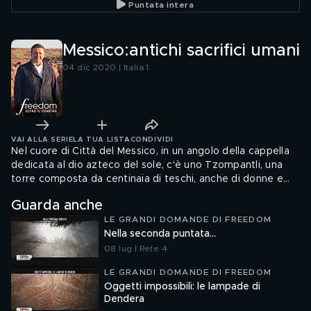
Puntata intera
Messico:antichi sacrifici umani
04 dic 2020 | Italia 1
VAI ALLA SERIE
LA TUA LISTA
CONDIVIDI
Nel cuore di Città del Messico, in un angolo della cappella
dedicata al dio azteco del sole, c'è uno Tzompantli, una
torre composta da centinaia di teschi, anche di donne e
bambini. È rimasta sepolta per oltre 500 anni, diventando
Guarda anche
leggenda: ha spaventato i conquistadores spagnoli, arrivati
LE GRANDI DOMANDE DI FREEDOM
per espugnare quella che un tempo era la capitale
Nella seconda puntata...
dell'impero azteco, Tenochtitlan.
08 lug | Rete 4
LE GRANDI DOMANDE DI FREEDOM
Oggetti impossibili: le lampade di
Dendera