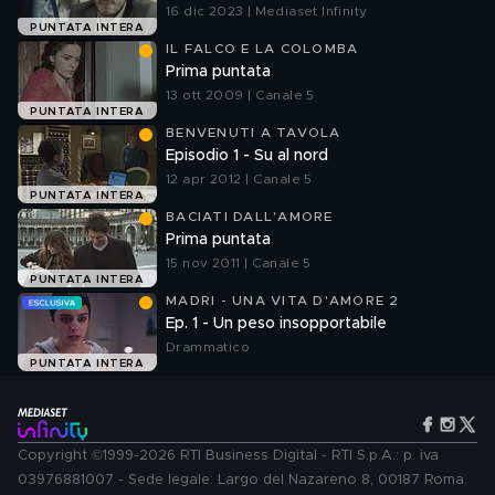
16 dic 2023 | Mediaset Infinity
PUNTATA INTERA
IL FALCO E LA COLOMBA
Prima puntata
13 ott 2009 | Canale 5
PUNTATA INTERA
BENVENUTI A TAVOLA
Episodio 1 - Su al nord
12 apr 2012 | Canale 5
PUNTATA INTERA
BACIATI DALL'AMORE
Prima puntata
15 nov 2011 | Canale 5
PUNTATA INTERA
MADRI - UNA VITA D'AMORE 2
Ep. 1 - Un peso insopportabile
Drammatico
PUNTATA INTERA
Copyright ©1999-2026 RTI Business Digital - RTI S.p.A.: p. iva
03976881007 - Sede legale: Largo del Nazareno 8, 00187 Roma.