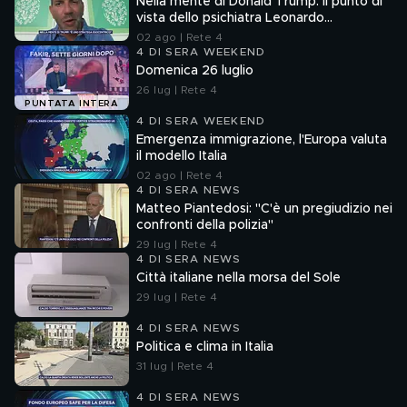
Nella mente di Donald Trump: il punto di
vista dello psichiatra Leonardo
Mendolicchio
02 ago | Rete 4
4 DI SERA WEEKEND
Domenica 26 luglio
26 lug | Rete 4
PUNTATA INTERA
4 DI SERA WEEKEND
Emergenza immigrazione, l'Europa valuta
il modello Italia
02 ago | Rete 4
4 DI SERA NEWS
Matteo Piantedosi: "C'è un pregiudizio nei
confronti della polizia"
29 lug | Rete 4
4 DI SERA NEWS
Città italiane nella morsa del Sole
29 lug | Rete 4
4 DI SERA NEWS
Politica e clima in Italia
31 lug | Rete 4
4 DI SERA NEWS