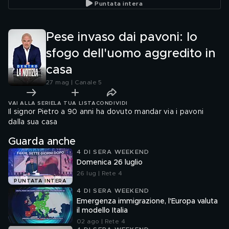
Puntata intera
Dolci
Pese invaso dai pavoni: lo
sfogo dell'uomo aggredito in
casa
27 mag | Canale 5
VAI ALLA SERIE
LA TUA LISTA
CONDIVIDI
Il signor Pietro a 90 anni ha dovuto mandar via i pavoni
dalla sua casa
Guarda anche
4 DI SERA WEEKEND
Domenica 26 luglio
26 lug | Rete 4
PUNTATA INTERA
4 DI SERA WEEKEND
Emergenza immigrazione, l'Europa valuta
il modello Italia
02 ago | Rete 4