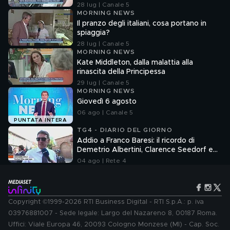
28 lug | Canale 5
MORNING NEWS
Il pranzo degli italiani, cosa portano in
spiaggia?
28 lug | Canale 5
MORNING NEWS
Kate Middleton, dalla malattia alla
rinascita della Principessa
29 lug | Canale 5
MORNING NEWS
Giovedì 6 agosto
06 ago | Canale 5
PUNTATA INTERA
TG4 - DIARIO DEL GIORNO
Addio a Franco Baresi: il ricordo di
Demetrio Albertini, Clarence Seedorf e
Giovanni Galli
04 ago | Rete 4
Copyright ©1999-2026 RTI Business Digital - RTI S.p.A.: p. iva
03976881007 - Sede legale: Largo del Nazareno 8, 00187 Roma.
Uffici: Viale Europa 46, 20093 Cologno Monzese (MI) - Cap. Soc.