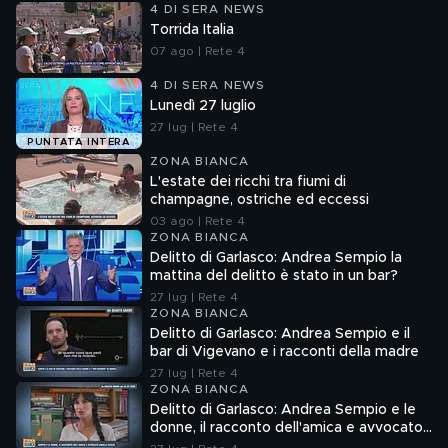
4 DI SERA NEWS
Torrida Italia
07 ago | Rete 4
4 DI SERA NEWS
Lunedì 27 luglio
27 lug | Rete 4
PUNTATA INTERA
ZONA BIANCA
L'estate dei ricchi tra fiumi di
champagne, ostriche ed eccessi
03 ago | Rete 4
ZONA BIANCA
Delitto di Garlasco: Andrea Sempio la
mattina del delitto è stato in un bar?
27 lug | Rete 4
ZONA BIANCA
Delitto di Garlasco: Andrea Sempio e il
bar di Vigevano e i racconti della madre
27 lug | Rete 4
ZONA BIANCA
Delitto di Garlasco: Andrea Sempio e le
donne, il racconto dell'amica e avvocato
Angela Taccia