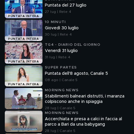
Puntata del 27 luglio
27 lug | Rete 4
PUNTATA INTERA
10 MINUTI
Giovedì 30 luglio
30 lug | Rete 4
PUNTATA INTERA
TG4 - DIARIO DEL GIORNO
Venerdì 31 luglio
31 lug | Rete 4
PUNTATA INTERA
SUPER PARTES
Puntata dell'8 agosto, Canale 5
08 ago | Canale 5
PUNTATA INTERA
MORNING NEWS
Stabilimenti balneari distrutti, i maranza
colpiscono anche in spiaggia
28 lug | Canale 5
MORNING NEWS
Accerchiata e presa a calci in faccia al
parco a Bari da una babygang
28 lug | Canale 5