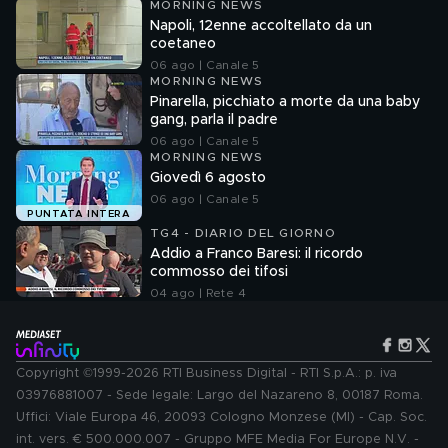
MORNING NEWS
Napoli, 12enne accoltellato da un
coetaneo
06 ago | Canale 5
MORNING NEWS
Pinarella, picchiato a morte da una baby
gang, parla il padre
06 ago | Canale 5
MORNING NEWS
Giovedì 6 agosto
06 ago | Canale 5
PUNTATA INTERA
TG4 - DIARIO DEL GIORNO
Addio a Franco Baresi: il ricordo
commosso dei tifosi
04 ago | Rete 4
Copyright ©1999-2026 RTI Business Digital - RTI S.p.A.: p. iva
03976881007 - Sede legale: Largo del Nazareno 8, 00187 Roma.
Uffici: Viale Europa 46, 20093 Cologno Monzese (MI) - Cap. Soc.
int. vers. € 500.000.007 - Gruppo MFE Media For Europe N.V. -