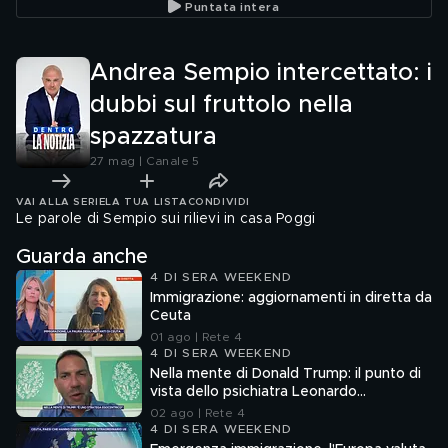
Puntata intera
Dolci
Andrea Sempio intercettato: i
dubbi sul fruttolo nella
spazzatura
27 mag | Canale 5
VAI ALLA SERIE
LA TUA LISTA
CONDIVIDI
Le parole di Sempio sui rilievi in casa Poggi
Guarda anche
4 DI SERA WEEKEND
Immigrazione: aggiornamenti in diretta da
Ceuta
01 ago | Rete 4
4 DI SERA WEEKEND
Nella mente di Donald Trump: il punto di
vista dello psichiatra Leonardo
Mendolicchio
02 ago | Rete 4
4 DI SERA WEEKEND