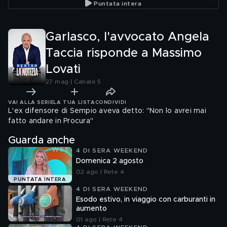
Puntata intera
Dolci
Garlasco, l'avvocato Angela
Taccia risponde a Massimo
Lovati
27 mag | Canale 5
VAI ALLA SERIE
LA TUA LISTA
CONDIVIDI
L'ex difensore di Sempio aveva detto: "Non lo avrei mai
fatto andare in Procura"
Guarda anche
4 DI SERA WEEKEND
Domenica 2 agosto
02 ago | Rete 4
PUNTATA INTERA
4 DI SERA WEEKEND
Esodo estivo, in viaggio con carburanti in
aumento
01 ago | Rete 4