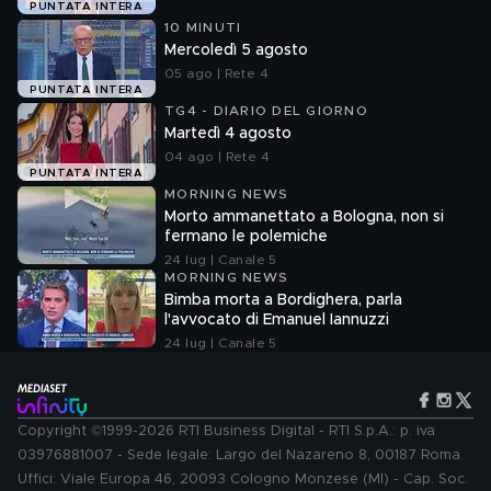
PUNTATA INTERA
10 MINUTI
Mercoledì 5 agosto
05 ago | Rete 4
PUNTATA INTERA
TG4 - DIARIO DEL GIORNO
Martedì 4 agosto
04 ago | Rete 4
PUNTATA INTERA
MORNING NEWS
Morto ammanettato a Bologna, non si
fermano le polemiche
24 lug | Canale 5
MORNING NEWS
Bimba morta a Bordighera, parla
l'avvocato di Emanuel Iannuzzi
24 lug | Canale 5
Copyright ©1999-2026 RTI Business Digital - RTI S.p.A.: p. iva
03976881007 - Sede legale: Largo del Nazareno 8, 00187 Roma.
Uffici: Viale Europa 46, 20093 Cologno Monzese (MI) - Cap. Soc.