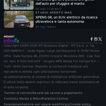
dall'auto per sfuggire al marito
05 ago | Canale 5
STUDIO APERTO MAG
XPENG G6, un SUV elettrico da ricarica
ultraveloce e tanta autonomia
30 lug | Italia 1
Copyright ©1999-2026 RTI Business Digital - RTI S.p.A.: p. iva
03976881007 - Sede legale: Largo del Nazareno 8, 00187 Roma.
Uffici: Viale Europa 46, 20093 Cologno Monzese (MI) - Cap. Soc.
int. vers. € 500.000.007 - Gruppo MFE Media For Europe N.V. -
Tutti i diritti riservati. Rispetto ai contenuti trasmessi e/o
riprodotti è vietata ogni utilizzazione funzionale
all'addestramento di sistemi di intelligenza artificiale generativa.
È altresì fatto divieto espresso di utilizzare mezzi automatizzati
di data scraping.
Termini di servizio
Recedi dai servizi a pagamento
Comitato Media e Minori
Parental Control
Regolamentazione per opere web
Privacy
Cookie policy