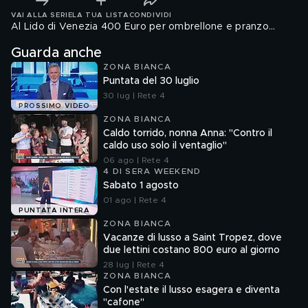
VAI ALLA SERIE
LA TUA LISTA
CONDIVIDI
Al Lido di Venezia 400 Euro per ombrellone e pranzo...
Guarda anche
ZONA BIANCA
Puntata del 30 luglio
30 lug | Rete 4
PROSSIMO VIDEO
ZONA BIANCA
Caldo torrido, nonna Anna: "Contro il
caldo uso solo il ventaglio"
06 ago | Rete 4
4 DI SERA WEEKEND
Sabato 1 agosto
01 ago | Rete 4
PUNTATA INTERA
ZONA BIANCA
Vacanze di lusso a Saint Tropez, dove
due lettini costano 800 euro al giorno
28 lug | Rete 4
ZONA BIANCA
Con l'estate il lusso esagera e diventa
"cafone"