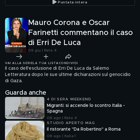
Puntata intera
commento di Mauro
Corona
Mauro Corona e Oscar
Farinetti commentano il caso
di Erri De Luca
09 giu | Rete 4
VAI ALLA SERIE
LA TUA LISTA
CONDIVIDI
Il caso dell'esclusione di Erri De Luca da Salerno
Letteratura dopo le sue ultime dichiarazioni sul genocidio
di Gaza.
Guarda anche
4 DI SERA WEEKEND
Migranti: si accende lo scontro Italia -
Spagna
08 ago | Rete 4
STUDIO APERTO MAG
Il ristorante "Da Robertino" a Roma
08 ago | Italia 1