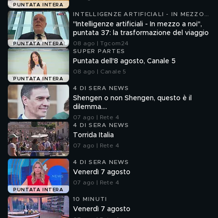
PUNTATA INTERA
INTELLIGENZE ARTIFICIALI - IN MEZZO
A NOI
"Intelligenze artificiali - In mezzo a noi",
puntata 37: la trasformazione del viaggio
08 ago | Tgcom24
PUNTATA INTERA
SUPER PARTES
Puntata dell'8 agosto, Canale 5
08 ago | Canale 5
PUNTATA INTERA
4 DI SERA NEWS
Shengen o non Shengen, questo è il
dilemma....
07 ago | Rete 4
4 DI SERA NEWS
Torrida Italia
07 ago | Rete 4
4 DI SERA NEWS
Venerdì 7 agosto
07 ago | Rete 4
PUNTATA INTERA
10 MINUTI
Venerdì 7 agosto