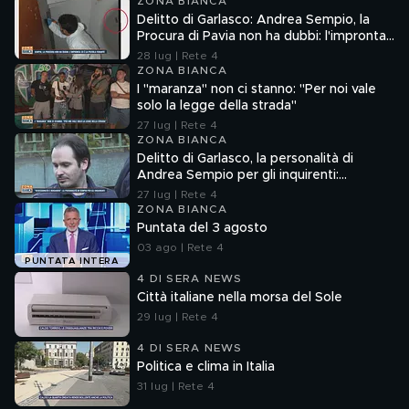
ZONA BIANCA
Delitto di Garlasco: Andrea Sempio, la
Procura di Pavia non ha dubbi: l'impronta
33 è la pistola fumante
28 lug | Rete 4
ZONA BIANCA
I "maranza" non ci stanno: "Per noi vale
solo la legge della strada"
27 lug | Rete 4
ZONA BIANCA
Delitto di Garlasco, la personalità di
Andrea Sempio per gli inquirenti:
"Ossessionato e bugiardo"
27 lug | Rete 4
ZONA BIANCA
Puntata del 3 agosto
03 ago | Rete 4
PUNTATA INTERA
4 DI SERA NEWS
Città italiane nella morsa del Sole
29 lug | Rete 4
4 DI SERA NEWS
Politica e clima in Italia
31 lug | Rete 4