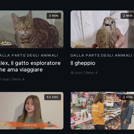
3 MIN
2 MIN
ALLA PARTE DEGLI ANIMALI
DALLA PARTE DEGLI ANIMALI
lex, il gatto esploratore
Il gheppio
he ama viaggiare
16 nov | Rete 4
9 mar | Rete 4
53 SEC
2 MIN