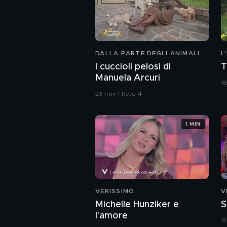
DALLA PARTE DEGLI ANIMALI
L
I cuccioli pelosi di
T
Manuela Arcuri
1
23 nov | Rete 4
1 MIN
VERISSIMO
V
Michelle Hunziker e
S
l'amore
1