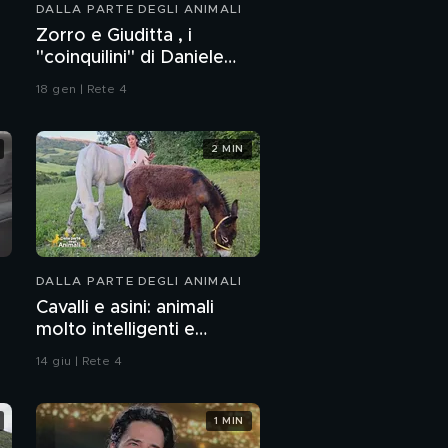
DALLA PARTE DEGLI ANIMALI
Una nuova famiglia per
Zorro e Giuditta , i
Egidio
"coinquilini" di Daniele
Capezzone
PROSSIMO VIDEO
18 gen | Rete 4
Una nuova vita per
Napoleone, cane
fedele
2 MIN
Legge Brambilla: art. 2
Samuele
DALLA PARTE DEGLI ANIMALI
Cavalli e asini: animali
I superpoteri del ragno
molto intelligenti e
sensibili
14 giu | Rete 4
Il leone, il re
coraggioso
1 MIN