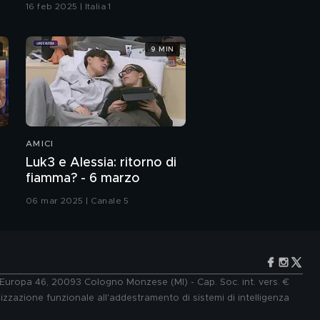
16 feb 2025 | Italia 1
9 MIN
AMICI
Luk3 e Alessia: ritorno di
fiamma? - 6 marzo
06 mar 2025 | Canale 5
e Europa 46, 20093 Cologno Monzese (MI) - Cap. Soc. int. vers. €
lizzazione funzionale all'addestramento di sistemi di intelligenza