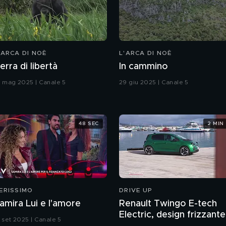
'ARCA DI NOÈ
L'ARCA DI NOÈ
erra di libertà
In cammino
8 mag 2025 | Canale 5
29 giu 2025 | Canale 5
48 SEC
2 MIN
ERISSIMO
DRIVE UP
amira Lui e l'amore
Renault Twingo E-tech
Electric, design frizzante
3 set 2025 | Canale 5