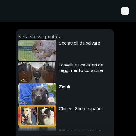
Nella stessa puntata
Scoiattoli da salvare
I cavalli e i cavalieri del
reggimento corazzieri
Zigulì
Chin vs Garlo español
Filippo, il gatto rosso