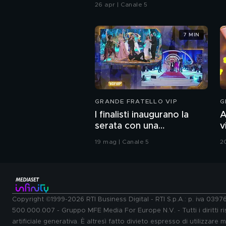
26 apr | Canale 5
7 MIN
GRANDE FRATELLO VIP
G
I finalisti inaugurano la
A
serata con una
v
coreografia
G
19 mag | Canale 5
2
Copyright ©1999-2026 RTI Business Digital - RTI S.p.A.: p. iva 039
500.000.007 - Gruppo MFE Media For Europe N.V. - Tutti i diritti ris
artificiale generativa. È altresì fatto divieto espresso di utilizzare