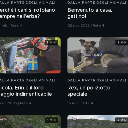
ALLA PARTE DEGLI ANIMALI
DALLA PARTE DEGLI ANIMALI
erchè i cani si rotolano
Benvenuto a casa,
empre nell'erba?
gattino!
 feb | Rete 4
02 nov 2025 | Rete 4
3 MIN
3 MIN
ALLA PARTE DEGLI ANIMALI
DALLA PARTE DEGLI ANIMALI
icola, Erin e il loro
Rex, un poliziotto
iaggio indimenticabile
speciale
6 ott 2025 | Rete 4
16 nov | Rete 4
1 MIN
2 MIN