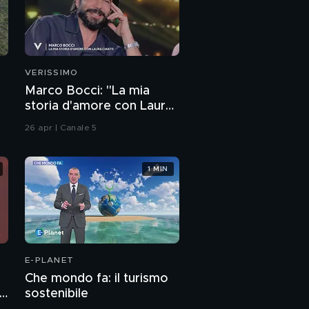
VERISSIMO
Marco Bocci: "La mia
storia d'amore con Laura
Chiatti"
26 apr | Canale 5
1 MIN
E-PLANET
Che mondo fa: il turismo
sostenibile