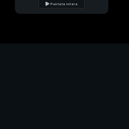
più famoso del web
Puntata intera
Filippo
Il fagiano, un animale
che viene dall'Asia
Stella's world: la lepre
e la tartaruga
Lino
Insetti e cavalli: come
proteggerli?
La storia di Toto, un
capretto davvero