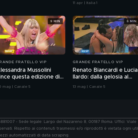
e forme arrotondate
11 apr | Italia 1
9 MIN
6 MIN
RANDE FRATELLO VIP
GRANDE FRATELLO VIP
lessandra Mussolini
Renato Biancardi e Lucia
ince questa edizione di
Ilardo: dalla gelosia al
rande Fratello VIP
bacio
0 mag | Canale 5
13 mag | Canale 5
76881007 - Sede legale: Largo del Nazareno 8, 00187 Roma. Uffici: Vial
ervati. Rispetto ai contenuti trasmessi e/o riprodotti è vietata ogni uti
 mezzi automatizzati di data scraping.