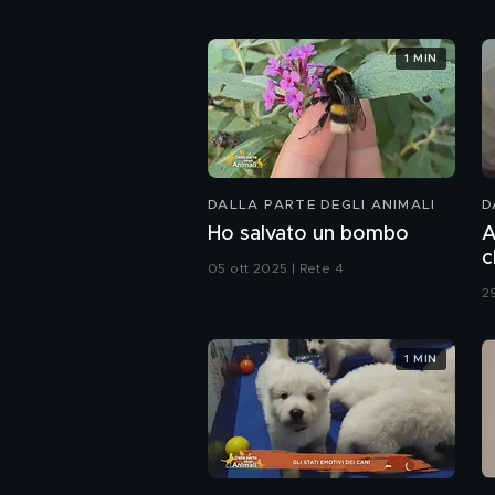
1 MIN
DALLA PARTE DEGLI ANIMALI
D
Ho salvato un bombo
A
c
05 ott 2025 | Rete 4
2
1 MIN