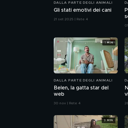
DALLA PARTE DEGLI ANIMALI
D
Gli stati emotivi dei cani
P
s
21 set 2025 | Rete 4
01
1 MIN
DALLA PARTE DEGLI ANIMALI
D
Belen, la gatta star del
N
web
v
30 nov | Rete 4
2
3 MIN