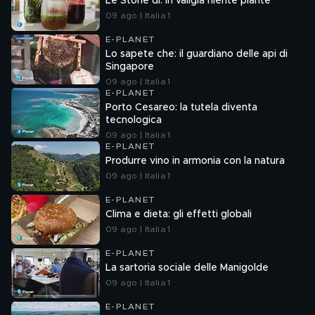
Le Storie di: in valigia niente piante
09 ago | Italia 1
E-PLANET
Lo sapete che: il guardiano delle api di
Singapore
09 ago | Italia 1
E-PLANET
Porto Cesareo: la tutela diventa
tecnologica
09 ago | Italia 1
E-PLANET
Produrre vino in armonia con la natura
09 ago | Italia 1
E-PLANET
Clima e dieta: gli effetti globali
09 ago | Italia 1
E-PLANET
La sartoria sociale delle Manigolde
09 ago | Italia 1
E-PLANET