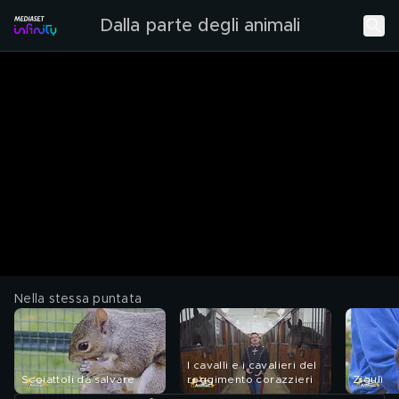
Dalla parte degli animali
Nella stessa puntata
I cavalli e i cavalieri del
Scoiattoli da salvare
reggimento corazzieri
Zigulì