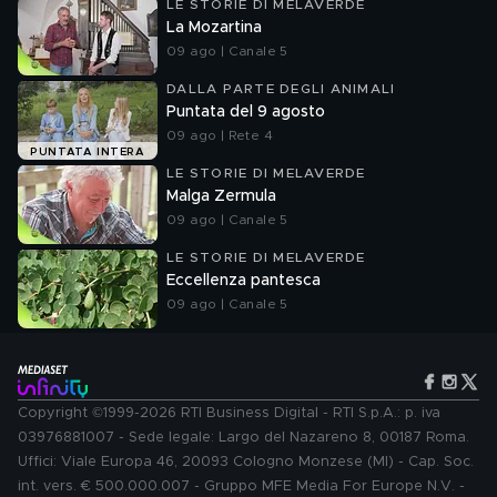
LE STORIE DI MELAVERDE
La Mozartina
09 ago | Canale 5
DALLA PARTE DEGLI ANIMALI
Puntata del 9 agosto
09 ago | Rete 4
PUNTATA INTERA
LE STORIE DI MELAVERDE
Malga Zermula
09 ago | Canale 5
LE STORIE DI MELAVERDE
Eccellenza pantesca
09 ago | Canale 5
Copyright ©1999-2026 RTI Business Digital - RTI S.p.A.: p. iva
03976881007 - Sede legale: Largo del Nazareno 8, 00187 Roma.
Uffici: Viale Europa 46, 20093 Cologno Monzese (MI) - Cap. Soc.
int. vers. € 500.000.007 - Gruppo MFE Media For Europe N.V. -