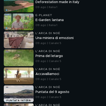
Deforestation made in Italy
09 ago | Italia 1
E-PLANET
E-Garden: lantana
09 ago | Italia 1
L'ARCA DI NOÈ
Una miniera di emozioni
09 ago | Canale 5
L'ARCA DI NOÈ
Prima del letargo
09 ago | Canale 5
L'ARCA DI NOÈ
Accavalliamoci
09 ago | Canale 5
L'ARCA DI NOÈ
Puntata del 9 agosto
09 ago | Canale 5
PUNTATA INTERA
L'ARCA DI NOÈ