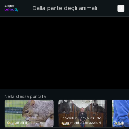
Dalla parte degli animali
Nella stessa puntata
I cavalli e i cavalieri del
Scoiattoli da salvare
reggimento corazzieri
Zigulì