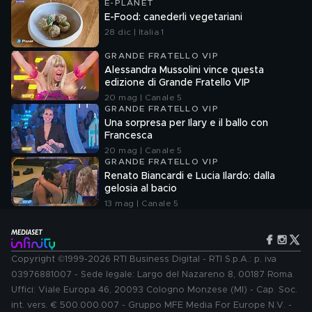
E-PLANET
E-Food: canederli vegetariani
28 dic | Italia 1
GRANDE FRATELLO VIP
Alessandra Mussolini vince questa
edizione di Grande Fratello VIP
20 mag | Canale 5
GRANDE FRATELLO VIP
Una sorpresa per Ilary e il ballo con
Francesca
20 mag | Canale 5
GRANDE FRATELLO VIP
Renato Biancardi e Lucia Ilardo: dalla
gelosia al bacio
13 mag | Canale 5
Copyright ©1999-2026 RTI Business Digital - RTI S.p.A.: p. iva
03976881007 - Sede legale: Largo del Nazareno 8, 00187 Roma.
Uffici: Viale Europa 46, 20093 Cologno Monzese (MI) - Cap. Soc.
int. vers. € 500.000.007 - Gruppo MFE Media For Europe N.V. -