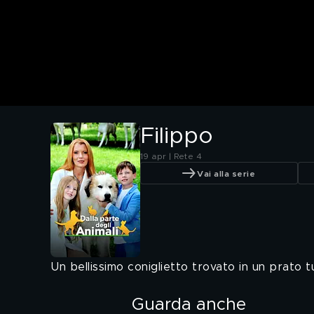
Filippo
19 apr | Rete 4
Vai alla serie
Un bellissimo coniglietto trovato in un prato t
Guarda anche