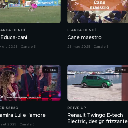
'ARCA DI NOÈ
L'ARCA DI NOÈ
'Educa-cani
Cane maestro
9 giu 2025 | Canale 5
25 mag 2025 | Canale 5
48 SEC
2 MIN
ERISSIMO
DRIVE UP
amira Lui e l'amore
Renault Twingo E-tech
Electric, design frizzante
3 set 2025 | Canale 5