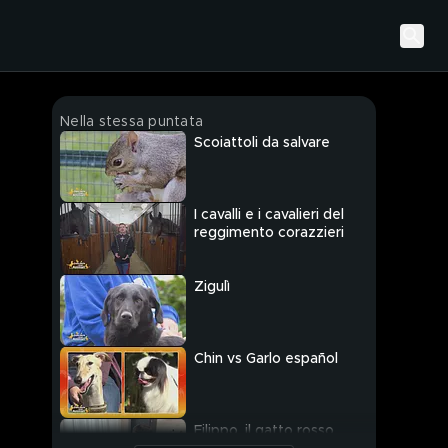
Nella stessa puntata
Scoiattoli da salvare
I cavalli e i cavalieri del
reggimento corazzieri
Zigulì
Chin vs Garlo español
Filippo, il gatto rosso