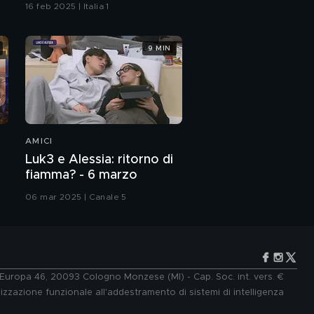
16 feb 2025 | Italia 1
9 MIN
AMICI
Luk3 e Alessia: ritorno di
fiamma? - 6 marzo
06 mar 2025 | Canale 5
e Europa 46, 20093 Cologno Monzese (MI) - Cap. Soc. int. vers. €
lizzazione funzionale all'addestramento di sistemi di intelligenza