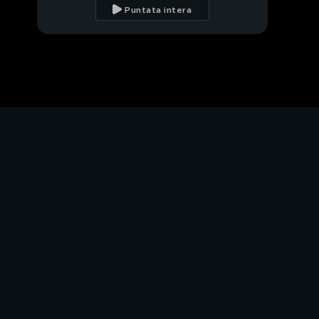
più famoso del web
Puntata intera
Filippo
Il fagiano, un animale
che viene dall'Asia
PROSSIMO VIDEO
Stella's world: la lepre
e la tartaruga
Lino
Insetti e cavalli: come
proteggerli?
La storia di Toto, un
capretto davvero