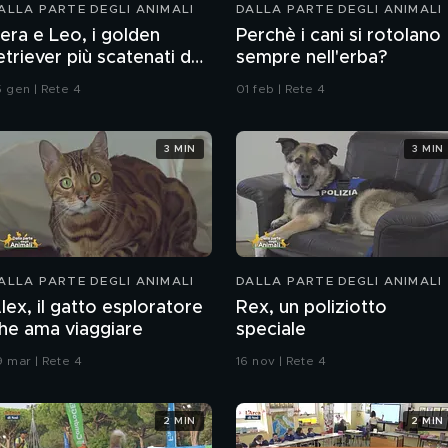
ALLA PARTE DEGLI ANIMALI
DALLA PARTE DEGLI ANIMALI
era e Leo, i golden
Perchè i cani si rotolano
etriever più scatenati del
sempre nell'erba?
web
5 gen | Rete 4
01 feb | Rete 4
3 MIN
3 MIN
ALLA PARTE DEGLI ANIMALI
DALLA PARTE DEGLI ANIMALI
lex, il gatto esploratore
Rex, un poliziotto
he ama viaggiare
speciale
9 mar | Rete 4
16 nov | Rete 4
2 MIN
2 MIN