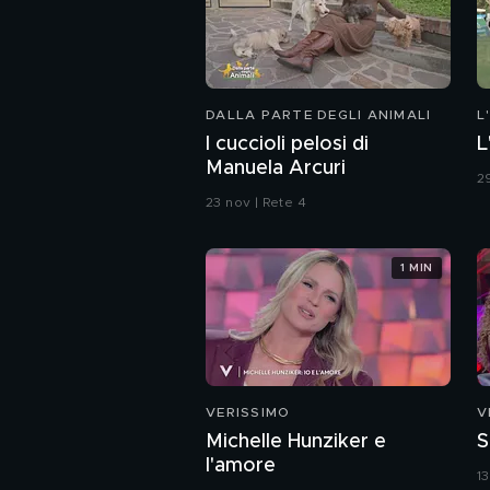
DALLA PARTE DEGLI ANIMALI
L
I cuccioli pelosi di
L
Manuela Arcuri
2
23 nov | Rete 4
1 MIN
VERISSIMO
V
Michelle Hunziker e
S
l'amore
1