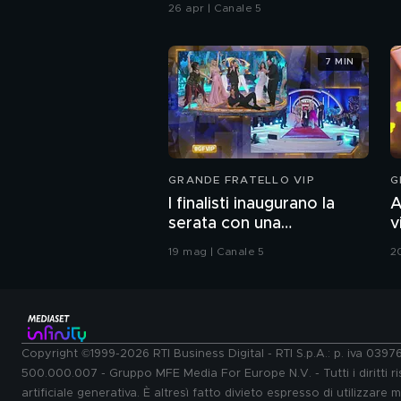
26 apr | Canale 5
7 MIN
GRANDE FRATELLO VIP
G
I finalisti inaugurano la
A
serata con una
v
coreografia
G
19 mag | Canale 5
2
Copyright ©1999-2026 RTI Business Digital - RTI S.p.A.: p. iva 039
500.000.007 - Gruppo MFE Media For Europe N.V. - Tutti i diritti ris
artificiale generativa. È altresì fatto divieto espresso di utilizzare