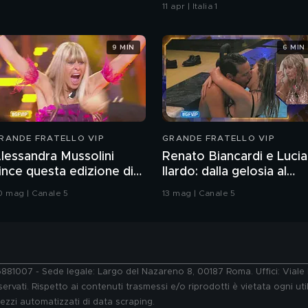
e forme arrotondate
11 apr | Italia 1
9 MIN
6 MIN
RANDE FRATELLO VIP
GRANDE FRATELLO VIP
lessandra Mussolini
Renato Biancardi e Lucia
ince questa edizione di
Ilardo: dalla gelosia al
rande Fratello VIP
bacio
0 mag | Canale 5
13 mag | Canale 5
76881007 - Sede legale: Largo del Nazareno 8, 00187 Roma. Uffici: Vial
ervati. Rispetto ai contenuti trasmessi e/o riprodotti è vietata ogni uti
 mezzi automatizzati di data scraping.