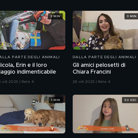
3 MIN
3 MIN
ALLA PARTE DEGLI ANIMALI
DALLA PARTE DEGLI ANIMALI
icola, Erin e il loro
Gli amici pelosetti di
iaggio indimenticabile
Chiara Francini
6 ott 2025 | Rete 4
26 ott 2025 | Rete 4
1 MIN
53 SEC