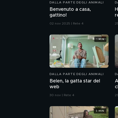
DALLA PARTE DEGLI ANIMALI
D
Benvenuto a casa,
H
gattino!
r
02 nov 2025 | Rete 4
2
1 MIN
DALLA PARTE DEGLI ANIMALI
D
Belen, la gatta star del
A
web
c
30 nov | Rete 4
2
3 MIN