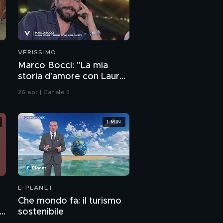
VERISSIMO
Marco Bocci: "La mia
storia d'amore con Laura
Chiatti"
26 apr | Canale 5
1 MIN
E-PLANET
Che mondo fa: il turismo
sostenibile