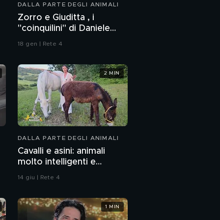
DALLA PARTE DEGLI ANIMALI
Una nuova famiglia per
Zorro e Giuditta , i
Egidio
"coinquilini" di Daniele
Capezzone
18 gen | Rete 4
Una nuova vita per
Napoleone, cane
fedele
2 MIN
Legge Brambilla: art. 2
Samuele
DALLA PARTE DEGLI ANIMALI
Cavalli e asini: animali
I superpoteri del ragno
molto intelligenti e
sensibili
14 giu | Rete 4
Il leone, il re
coraggioso
1 MIN