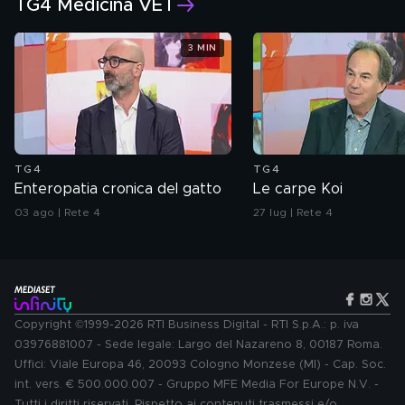
TG4 Medicina VET
3 MIN
TG4
TG4
Enteropatia cronica del gatto
Le carpe Koi
03 ago | Rete 4
27 lug | Rete 4
Copyright ©1999-2026 RTI Business Digital - RTI S.p.A.: p. iva
03976881007 - Sede legale: Largo del Nazareno 8, 00187 Roma.
Uffici: Viale Europa 46, 20093 Cologno Monzese (MI) - Cap. Soc.
int. vers. € 500.000.007 - Gruppo MFE Media For Europe N.V. -
Tutti i diritti riservati. Rispetto ai contenuti trasmessi e/o