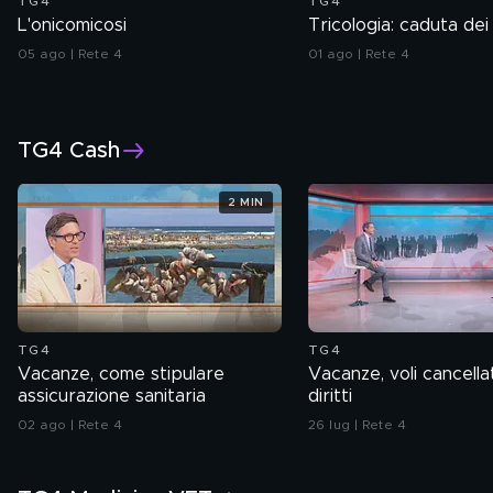
TG4
TG4
L'onicomicosi
Tricologia: caduta dei 
05 ago | Rete 4
01 ago | Rete 4
TG4 Cash
2 MIN
TG4
TG4
Vacanze, come stipulare
Vacanze, voli cancellati
assicurazione sanitaria
diritti
02 ago | Rete 4
26 lug | Rete 4