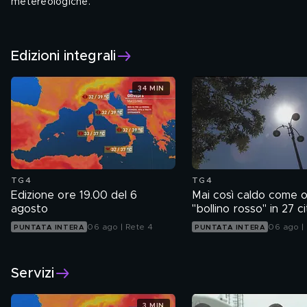
metereologiche.
Tutti i giorni alle 12.00 e alle 18.55
Edizioni integrali
34 MIN
TG4
TG4
Edizione ore 19.00 del 6
Mai così caldo come ogg
agosto
"bollino rosso" in 27 ci
06 ago | Rete 4
06 ago |
PUNTATA INTERA
PUNTATA INTERA
Servizi
3 MIN