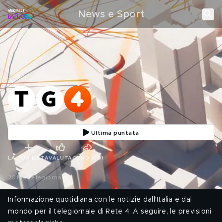
News e Sport
Ultima puntata
LA TUA LISTA
VALUTA
CONDIVIDI
2018 | Telegiornale
Informazione quotidiana con le notizie dall'Italia e dal
mondo per il telegiornale di Rete 4. A seguire, le previsioni