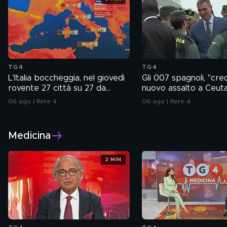
TG4
TG4
L'Italia boccheggia, nel giovedì
Gli 007 spagnoli, "cred
rovente 27 città su 27 da
nuovo assalto a Ceut
bollino rosso
Ferragosto"
06 ago | Rete 4
06 ago | Rete 4
Medicina
2 MIN