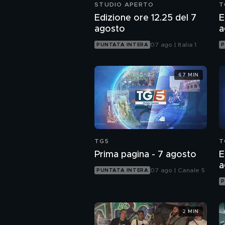
STUDIO APERTO
T
Edizione ore 12.25 del 7
E
agosto
a
07 ago | Italia 1
PUNTATA INTERA
P
67 MIN
TG5
T
Prima pagina - 7 agosto
E
a
07 ago | Canale 5
PUNTATA INTERA
P
2 MIN