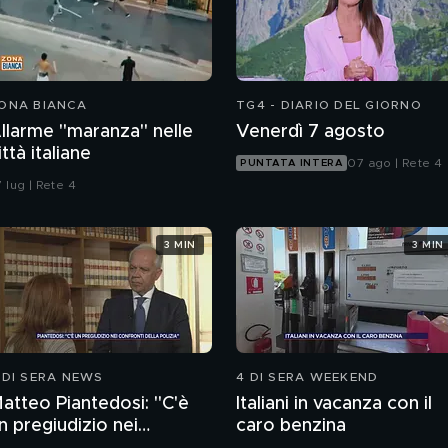
ONA BIANCA
TG4 - DIARIO DEL GIORNO
llarme "maranza" nelle
Venerdì 7 agosto
ittà italiane
07 ago | Rete 4
PUNTATA INTERA
 lug | Rete 4
3 MIN
3 MIN
 DI SERA NEWS
4 DI SERA WEEKEND
atteo Piantedosi: "C'è
Italiani in vacanza con il
n pregiudizio nei
caro benzina