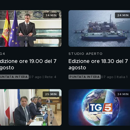
34 MIN
24 MIN
G4
STUDIO APERTO
dizione ore 19.00 del 7
Edizione ore 18.30 del 7
gosto
agosto
07 ago | Rete 4
07 ago | Italia 1
UNTATA INTERA
PUNTATA INTERA
25 MIN
34 MIN