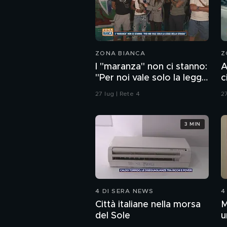
ZONA BIANCA
Z
I "maranza" non ci stanno:
A
"Per noi vale solo la legge
c
della strada"
27 lug | Rete 4
27
3 MIN
4 DI SERA NEWS
4
Città italiane nella morsa
M
del Sole
u