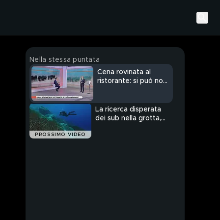
Nella stessa puntata
Cena rovinata al
ristorante: si può non
pagare?
La ricerca disperata
dei sub nella grotta,
esperti finlandesi in
PROSSIMO VIDEO
azione