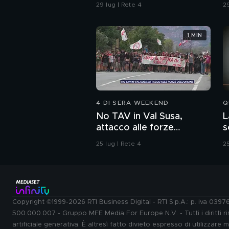
c
29 lug | Rete 4
29
1 MIN
4 DI SERA WEEKEND
Q
No TAV in Val Susa,
L
attacco alle forze
s
dell'ordine
o
25 lug | Rete 4
25
Copyright ©1999-2026 RTI Business Digital - RTI S.p.A.: p. iva 039
500.000.007 - Gruppo MFE Media For Europe N.V. - Tutti i diritti ris
artificiale generativa. È altresì fatto divieto espresso di utilizzare