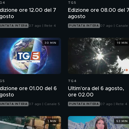
G4
TG5
dizione ore 12.00 del 7
Edizione ore 08.00 del 
gosto
agosto
07 ago | Rete 4
07 ago | Canale
UNTATA INTERA
PUNTATA INTERA
30 MIN
19 MIN
G5
TG4
dizione ore 01.00 del 6
Ultim'ora del 6 agosto,
gosto
ore 02.00
07 ago | Canale 5
07 ago | Rete 4
UNTATA INTERA
PUNTATA INTERA
1 MIN
53 MIN