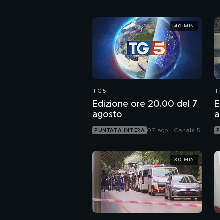
40 MIN
TG5
T
Edizione ore 20.00 del 7
E
agosto
a
07 ago | Canale 5
PUNTATA INTERA
P
30 MIN