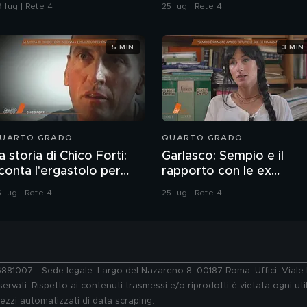
onfronti della polizia"
 lug | Rete 4
25 lug | Rete 4
5 MIN
3 MIN
UARTO GRADO
QUARTO GRADO
a storia di Chico Forti:
Garlasco: Sempio e il
conta l'ergastolo per
rapporto con le ex
micidio
fidanzate
 lug | Rete 4
25 lug | Rete 4
76881007 - Sede legale: Largo del Nazareno 8, 00187 Roma. Uffici: Vial
ervati. Rispetto ai contenuti trasmessi e/o riprodotti è vietata ogni uti
 mezzi automatizzati di data scraping.