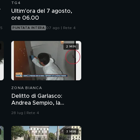
TG4
7
Ultim'ora del 7 agosto,
ore 06.00
 5
07 ago | Rete 4
PUNTATA INTERA
2 MIN
ZONA BIANCA
Delitto di Garlasco:
Andrea Sempio, la
Procura di Pavia non ha
28 lug | Rete 4
dubbi: l'impronta 33 è la
pistola fumante
3 MIN