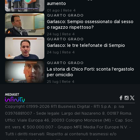
aumento
01 ago | Rete 4
QUARTO GRADO
Garlasco: Sempio ossessionato dal sesso
o ragazzo rispettoso?
24 lug | Rete 4
QUARTO GRADO
Garlasco: le tre telefonate di Sempio
24 lug | Rete 4
QUARTO GRADO
La storia di Chico Forti: sconta l'ergastolo
per omicidio
25 lug | Rete 4
Copyright ©1999-2026 RTI Business Digital - RTI S.p.A.: p. iva
03976881007 - Sede legale: Largo del Nazareno 8, 00187 Roma.
Uffici: Viale Europa 46, 20093 Cologno Monzese (MI) - Cap. Soc.
int. vers. € 500.000.007 - Gruppo MFE Media For Europe N.V. -
Tutti i diritti riservati. Rispetto ai contenuti trasmessi e/o