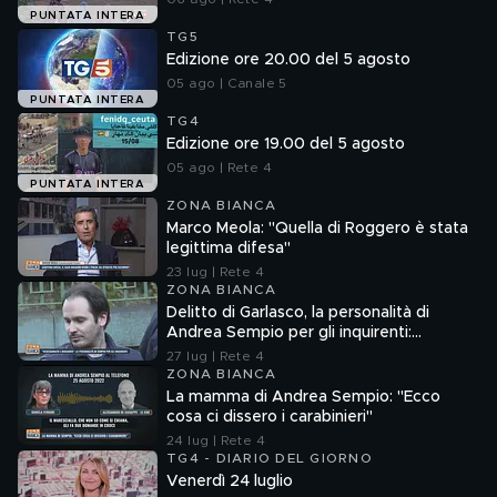
PUNTATA INTERA
TG5
Edizione ore 20.00 del 5 agosto
05 ago | Canale 5
PUNTATA INTERA
TG4
Edizione ore 19.00 del 5 agosto
05 ago | Rete 4
PUNTATA INTERA
ZONA BIANCA
Marco Meola: "Quella di Roggero è stata
legittima difesa"
23 lug | Rete 4
ZONA BIANCA
Delitto di Garlasco, la personalità di
Andrea Sempio per gli inquirenti:
"Ossessionato e bugiardo"
27 lug | Rete 4
ZONA BIANCA
La mamma di Andrea Sempio: "Ecco
cosa ci dissero i carabinieri"
24 lug | Rete 4
TG4 - DIARIO DEL GIORNO
Venerdì 24 luglio