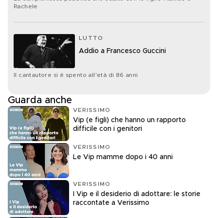
Rachele
LUTTO
Addio a Francesco Guccini
Il cantautore si è spento all'età di 86 anni
Guarda anche
VERISSIMO
Vip (e figli) che hanno un rapporto
difficile con i genitori
VERISSIMO
Le Vip mamme dopo i 40 anni
VERISSIMO
I Vip e il desiderio di adottare: le storie
raccontate a Verissimo