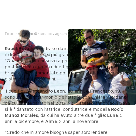
Foto Instagram @raoulbovagram
Raoul Bova
 ha condiviso due scatti per mostrare il prima e 
il dopo, con i due 
figli 
più grandi, a distanza di oltre 10 anni. 
"Quando ancora riuscivo a prenderli in braccio", ha scritto 
postando la foto con i due figli bambini. "Ancora tra le mie 
braccia", ha commentato poi il nuovo scatto rifatto oggi a 
distanza di oltre 10 anni.
 I due figli, 
Alessandro Leon, 20 anni, e Francesco, 19,
sono nati dal matrimonio dell'attore con
 Chiara Giordano
, 
da cui si è separato nel 2013. Nello stesso anno Raoul Bova 
si è fidanzato con l'attrice, conduttrice e modella 
Rocío 
Muñoz Morales
, da cui ha avuto altre due figlie: 
Luna
, 5 
anni a dicembre, e 
Alma
, 2 anni a novembre.
"Credo che in amore bisogna saper sorprendere, 