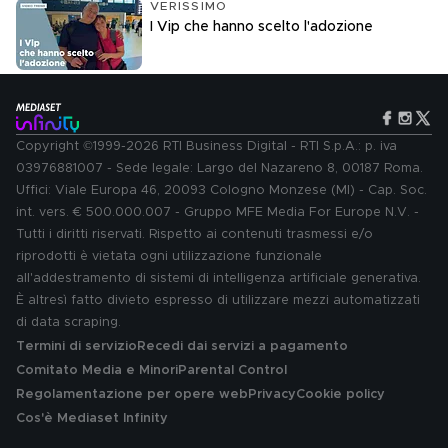
VERISSIMO
I Vip che hanno scelto l'adozione
Copyright ©1999-2026 RTI Business Digital - RTI S.p.A.: p. iva
03976881007 - Sede legale: Largo del Nazareno 8, 00187 Roma.
Uffici: Viale Europa 46, 20093 Cologno Monzese (MI) - Cap. Soc.
int. vers. € 500.000.007 - Gruppo MFE Media For Europe N.V. -
Tutti i diritti riservati. Rispetto ai contenuti trasmessi e/o
riprodotti è vietata ogni utilizzazione funzionale
all'addestramento di sistemi di intelligenza artificiale generativa.
È altresì fatto divieto espresso di utilizzare mezzi automatizzati
di data scraping.
Termini di servizio
Recedi dai servizi a pagamento
Comitato Media e Minori
Parental Control
Regolamentazione per opere web
Privacy
Cookie policy
Cos'è Mediaset Infinity