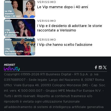
VERISSIMO
Le Vip mamme dopo i 40 anni
VERISSIMO
I Vip e il desiderio di adottare: le storie
raccontate a Verissimo
VERISSIMO
I Vip che hanno scelto l'adozione
Copyright ©1999-2026 RTI Business Digital - RTI S.p.A.: p. iva
03976881007 - Sede legale: Largo del Nazareno 8, 00187 Roma.
Uffici: Viale Europa 46, 20093 Cologno Monzese (MI) - Cap. Soc.
int. vers. € 500.000.007 - Gruppo MFE Media For Europe N.V. -
Tutti i diritti riservati. Rispetto ai contenuti trasmessi e/o
riprodotti è vietata ogni utilizzazione funzionale
all'addestramento di sistemi di intelligenza artificiale generativa.