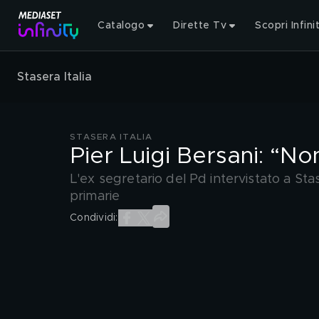
Catalogo
Dirette Tv
Scopri Infini
Stasera Italia
STASERA ITALIA
Pier Luigi Bersani: “No
L'ex segretario del Pd intervistato a Stase
primarie
Condividi: