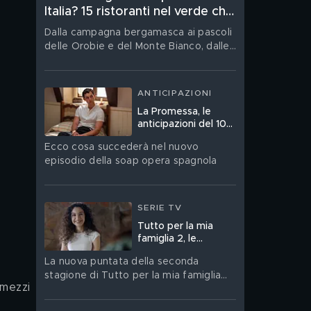
Italia? 15 ristoranti nel verde che
vi rimarranno nel cuore
Dalla campagna bergamasca ai pascoli
delle Orobie e del Monte Bianco, dalle
vigne della Franciacorta, di Gavi, delle
Langhe e della Toscana fino alla
vegetazione vulcanica delle Eolie:
ANTICIPAZIONI
quindici tavole nelle quali orti, boschi,
La Promessa, le
allevamenti e filari non sono soltanto
anticipazioni del 10
una cornice
agosto
Ecco cosa succederà nel nuovo
episodio della soap opera spagnola
SERIE TV
Tutto per la mia
famiglia 2, le
anticipazioni del 10
La nuova puntata della seconda
agosto
stagione di Tutto per la mia famiglia
 mezzi 
andrà in onda lunedì 10 agosto su
Canale 5