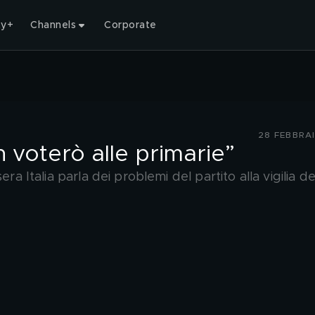
ty+
Channels
Corporate
28 FEBBRA
n voterò alle primarie”
ra Italia parla dei problemi del partito alla vigilia de