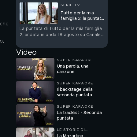
SERIE TV
Tutto per la mia
famiglia 2, la puntata
nche 
dell'8 agosto in
La puntata di Tutto per la mia famiglia
streaming
2, andata in onda l'8 agosto su Canale
o, 
5, è su Mediaset Infinity
Video
SUPER KARAOKE
Una parola, una
canzone
SUPER KARAOKE
Il backstage della
seconda puntata
SUPER KARAOKE
La tracklist - Seconda
puntata
LE STORIE DI
MELAVERDE
La Mozartina