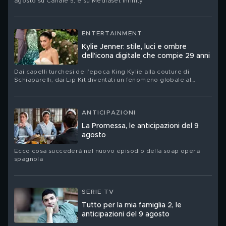
agosto su Canale 5, è su Mediaset Infinity
ENTERTAINMENT
Kylie Jenner: stile, luci e ombre
dell’icona digitale che compie 29 anni
Dai capelli turchesi dell’epoca King Kylie alla couture di
Schiaparelli, dai Lip Kit diventati un fenomeno globale al
nuovo corso del suo brand Khy: Kylie Jenner festeggia il suo
compleanno. Ritratto di una star che ha trasformato la propria
immagine in un linguaggio, un’impresa e un territorio di
contraddizioni
ANTICIPAZIONI
La Promessa, le anticipazioni del 9
agosto
Ecco cosa succederà nel nuovo episodio della soap opera
spagnola
SERIE TV
Tutto per la mia famiglia 2, le
anticipazioni del 9 agosto