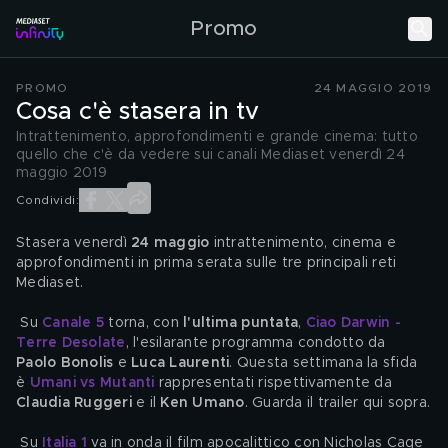
Promo
PROMO
24 MAGGIO 2019
Cosa c'è stasera in tv
Intrattenimento, approfondimenti e grande cinema: tutto
quello che c'è da vedere sui canali Mediaset venerdì 24
maggio 2019
Condividi:
Stasera venerdì 
24 maggio
 intrattenimento, cinema e 
approfondimenti in prima serata sulle tre principali reti 
Mediaset.
 Su 
Canale 5
 torna, con 
l'ultima puntata
, 
Ciao Darwin - 
Terre Desolate
, l'esilarante programma condotto da 
Paolo Bonolis
 e 
Luca Laurenti
. Questa settimana la sfida 
è 
Umani vs Mutanti
 rappresentati rispettivamente da 
Claudia Ruggeri
 e il 
Ken Umano
. Guarda il trailer qui sopra.
 Su 
Italia 1
 va in onda il film apocalittico con Nicholas Cage 