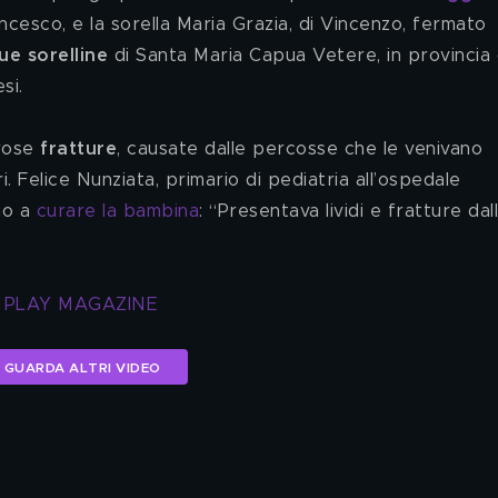
ncesco, e la sorella Maria Grazia, di Vincenzo, fermato 
ue sorelline
 di Santa Maria Capua Vetere, in provincia 
si.
rose 
fratture
, causate dalle percosse che le venivano 
ri. Felice Nunziata, primario di pediatria all’ospedale 
o a 
curare la bambina
: “Presentava lividi e fratture dal
T PLAY MAGAZINE
GUARDA ALTRI VIDEO