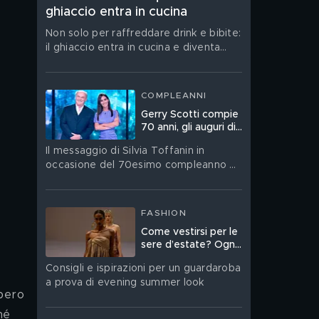
ghiaccio entra in cucina
Non solo per raffreddare drink e bibite:
il ghiaccio entra in cucina e diventa
tecnica, consistenza e sapore. Dalle
granite alle salse, dalle insalate ai
dessert, gli chef lo trasformano
COMPLEANNI
nell'alleato più sorprendente
Gerry Scotti compie
dell'estate
70 anni, gli auguri di
Silvia Toffanin
Il messaggio di Silvia Toffanin in
occasione del 70esimo compleanno di
Gerry Scotti
FASHION
Come vestirsi per le
sere d’estate? Ogni
occasione ha l’abito
Consigli e ispirazioni per un guardaroba
giusto, ecco quali
a prova di evening summer look
spero 
hé 