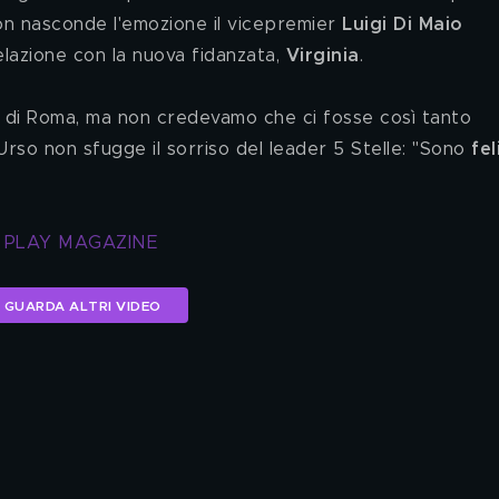
on nasconde l'emozione il vicepremier
 Luigi Di Maio
elazione con la nuova fidanzata, 
Virginia
.
 di Roma, ma non credevamo che ci fosse così tanto 
rso non sfugge il sorriso del leader 5 Stelle: "Sono 
fel
T PLAY MAGAZINE
GUARDA ALTRI VIDEO