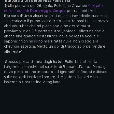
Barbara d'Urso intervista Follettina  
 Nella puntata del 26 aprile, Follettina Creation 
è ospite 
nello studio di 
Pomeriggio Cinque
 per raccontare a 
Barbara d'Urso
 alcuni segreti del suo incredibile successo. 
“Ho caricato il primo video tre o quattro anni fa. Guardavo 
altri youtuber che mi piacciono e ho detto ma sì, 
proviamo, e da lì è partito tutto”, spiega Follettina che è 
anche una grande sostenitrice della bellezza acqua e 
sapone: “Non mi sono mai rifatta nulla, non credo alla 
chirurgia estetica. Metto un po’ di trucco solo per andare 
alle feste”.
 Spesso presa di mira dagli 
hater
, Follettina affronta 
l'argomento anche nel salotto di Barbara d'Urso: “Prima gli 
davo peso, ora ho imparato ad ignorarli”. Infine, si esibisce 
sulle note di Perdere l’amore di Massimo Ranieri e balla 
insieme a Costantino Vitagliano.