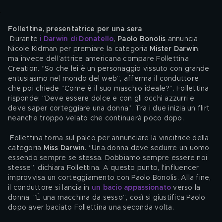
Follettina, presentatrice per una sera
 Durante 
i Darwin di Donatello
, 
Paolo Bonolis
 annuncia 
Nicole Kidman per premiare la categoria 
Mister Darwin
, 
ma invece dell’attrice americana compare Follettina 
Creation. “So che lei è un personaggio vissuto con grande 
entusiasmo nel mondo del web”, afferma il conduttore 
che poi chiede “Come è il suo maschio ideale?”. Follettina 
risponde: “Deve essere dolce e con gli occhi azzurri e 
deve saper corteggiare una donna”. Tra i due inizia un flirt 
neanche troppo velato che continuerà poco dopo.
 Follettina torna sul palco per annunciare la vincitrice della 
categoria 
Miss Darwin
. “Una donna deve sedurre un uomo 
essendo sempre se stessa. Dobbiamo sempre essere noi 
stesse”, dichiara Follettina. A questo punto, l'influencer 
improvvisa un corteggiamento con Paolo Bonolis. Alla fine, 
il conduttore si lancia in
 un bacio appassionato
 verso la 
donna. “È una macchina da sesso”, così si giustifica Paolo 
dopo aver baciato Follettina una seconda volta. 