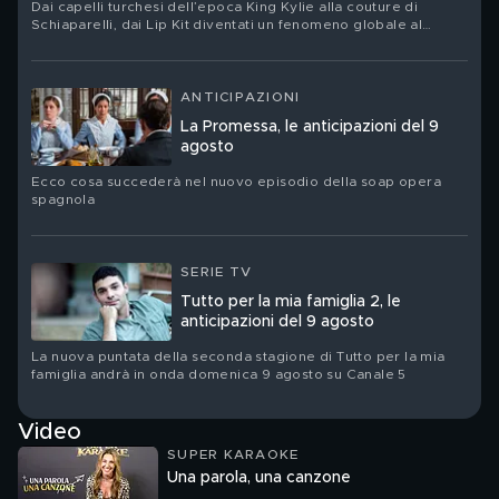
Dai capelli turchesi dell’epoca King Kylie alla couture di
Schiaparelli, dai Lip Kit diventati un fenomeno globale al
nuovo corso del suo brand Khy: Kylie Jenner festeggia il suo
compleanno. Ritratto di una star che ha trasformato la propria
immagine in un linguaggio, un’impresa e un territorio di
contraddizioni
ANTICIPAZIONI
La Promessa, le anticipazioni del 9
agosto
Ecco cosa succederà nel nuovo episodio della soap opera
spagnola
SERIE TV
Tutto per la mia famiglia 2, le
anticipazioni del 9 agosto
La nuova puntata della seconda stagione di Tutto per la mia
famiglia andrà in onda domenica 9 agosto su Canale 5
Video
SUPER KARAOKE
Una parola, una canzone