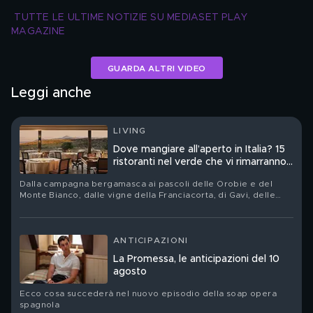
TUTTE LE ULTIME NOTIZIE SU MEDIASET PLAY 
MAGAZINE
GUARDA ALTRI VIDEO
Leggi anche
LIVING
Dove mangiare all’aperto in Italia? 15
ristoranti nel verde che vi rimarranno
nel cuore
Dalla campagna bergamasca ai pascoli delle Orobie e del
Monte Bianco, dalle vigne della Franciacorta, di Gavi, delle
Langhe e della Toscana fino alla vegetazione vulcanica delle
Eolie: quindici tavole nelle quali orti, boschi, allevamenti e
filari non sono soltanto una cornice
ANTICIPAZIONI
La Promessa, le anticipazioni del 10
agosto
Ecco cosa succederà nel nuovo episodio della soap opera
spagnola