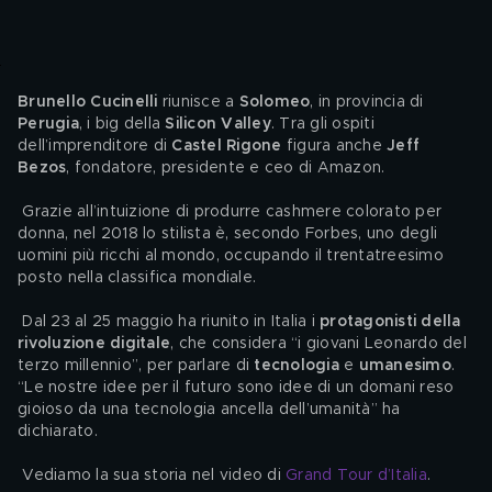
Brunello Cucinelli
 riunisce a 
Solomeo
, in provincia di 
Perugia
, i big della 
Silicon Valley
. Tra gli ospiti 
dell’imprenditore di 
Castel Rigone
 figura anche 
Jeff 
Bezos
, fondatore, presidente e ceo di Amazon.
 Grazie all’intuizione di produrre cashmere colorato per 
donna, nel 2018 lo stilista è, secondo Forbes, uno degli 
uomini più ricchi al mondo, occupando il trentatreesimo 
posto nella classifica mondiale.
 Dal 23 al 25 maggio ha riunito in Italia i 
protagonisti della 
rivoluzione digitale
, che considera “i giovani Leonardo del 
terzo millennio”, per parlare di 
tecnologia
 e 
umanesimo
. 
“Le nostre idee per il futuro sono idee di un domani reso 
gioioso da una tecnologia ancella dell’umanità” ha 
dichiarato.
 Vediamo la sua storia nel video di 
Grand Tour d’Italia
.