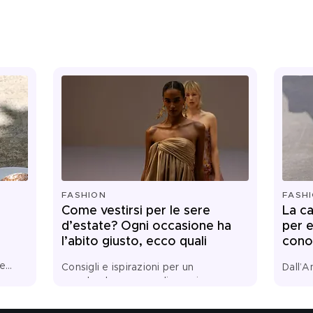
FASHION
FASH
Come vestirsi per le sere
La ca
d’estate? Ogni occasione ha
per 
l’abito giusto, ecco quali
conos
 e
Consigli e ispirazioni per un
Dall’A
guardaroba a prova di evening
pop c
alle
summer look
monil
secoli