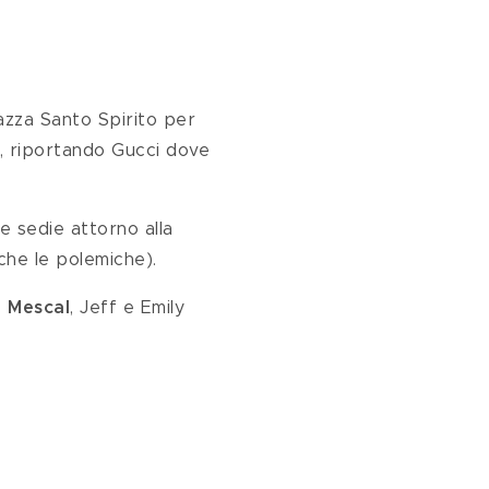
azza Santo Spirito per 
no, riportando Gucci dove 
 e sedie attorno alla 
oche le polemiche).
l Mescal
, Jeff e Emily 