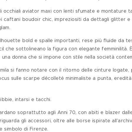
li occhiali aviator maxi con lenti sfumate e montature 
ei caftani boudoir chic, impreziositi da dettagli glitter e 
glam.
ilhouette bold e spalle importanti, rese più fluide da tes
l che sottolineano la figura con elegante femminilità. È
 di una donna che si impone con stile nella società cont
emila si fanno notare con il ritorno delle cinture logate,
focus sulle scarpe décolleté minimaliste a punta, eredità
bbie, intarsi e tacchi.
ardano soprattutto agli Anni 70, con abiti e blazer dall
guarda gli accessori, oltre alle borse ispirate all'archiv
re simbolo di Firenze. 