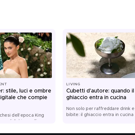
ENT
LIVING
r: stile, luci e ombre
Cubetti d'autore: quando il
digitale che compie
ghiaccio entra in cucina
Non solo per raffreddare drink e
bibite: il ghiaccio entra in cucina
rchesi dell’epoca King
diventa tecnica, consistenza e
ure di Schiaparelli,
sapore. Dalle granite alle salse, d
iventati un fenomeno
insalate ai dessert, gli chef lo
ovo corso del