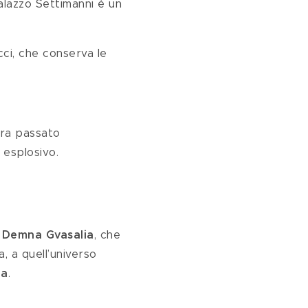
Palazzo Settimanni è un 
cci, che conserva le 
tra passato 
 esplosivo.
 
Demna Gvasalia
, che 
a, a quell’universo 
la
.