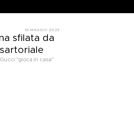
16 MAGGIO 2025
na sfilata da
sartoriale
Gucci "gioca in casa"