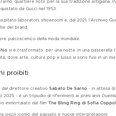
trarno, quartiere noto per la sua tradizione artigiana, 
cquistato da Gucci nel 1953.
ospitato laboratori, showroom e, dal 2021, l'Archivio Gu
che del brand.
sere palcoscenico della moda mondiale.
chio
 si è trasformato, per una notte, in una passerella 
à, dove arte, cultura pop e lusso si sono fusi in un mix
i proibiti
 dal direttore creativo
 Sabato De Sarno
 - in attesa di
o 2025 - è un tripudio di riferimenti ai primi anni Duemil
io immortalato dal film 
The Bling Ring di Sofia Coppo
a pezzi iconici del passato e nuove interpretazioni.