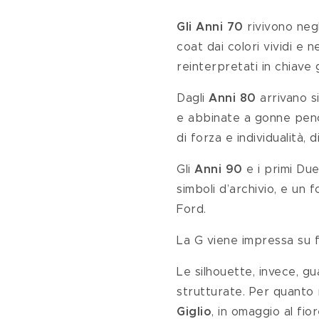
Gli Anni 70
 rivivono neg
coat dai colori vividi e n
reinterpretati in chiave 
Dagli 
Anni 80
 arrivano s
e abbinate a gonne penci
di forza e individualità,
Gli 
Anni 90
 e i primi Du
simboli d’archivio, e un 
Ford.
La G viene impressa su fi
Le silhouette, invece, gu
strutturate. Per quanto ri
Giglio
, in omaggio al fio