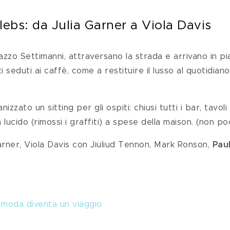
lebs: da Julia Garner a Viola Davis
azzo Settimanni, attraversano la strada e arrivano in pi
ati seduti ai caffè, come a restituire il lusso al quotidia
izzato un sitting per gli ospiti: chiusi tutti i bar, tavoli
 lucido (rimossi i graffiti) a spese della maison. (non p
 Garner, Viola Davis con Jiuliud Tennon, Mark Ronson, 
Pau
a moda diventa un viaggio