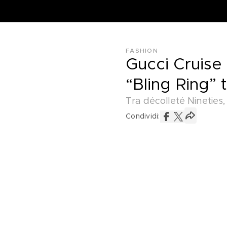
FASHION
Gucci Cruise 
“Bling Ring” 
Tra décolleté Nineties,
Condividi: