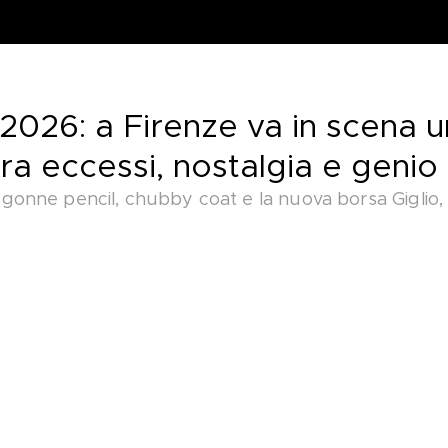
2026: a Firenze va in scena u
tra eccessi, nostalgia e genio 
 gonne pencil, chubby coat e la nuova borsa Giglio, 