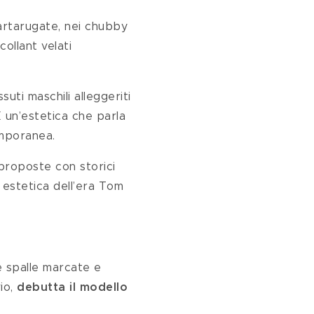
tartarugate, nei chubby 
collant velati 
suti maschili alleggeriti 
 un’estetica che parla 
emporanea.
 proposte con storici 
 estetica dell’era Tom 
e spalle marcate e 
io, 
debutta il modello 