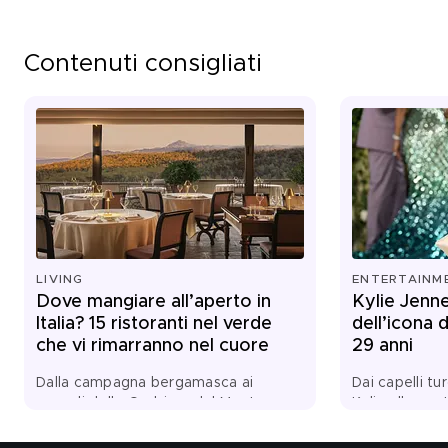
Contenuti consigliati
LIVING
ENTERTAINM
Dove mangiare all’aperto in
Kylie Jenne
Italia? 15 ristoranti nel verde
dell’icona 
che vi rimarranno nel cuore
29 anni
Dalla campagna bergamasca ai
Dai capelli tu
pascoli delle Orobie e del Monte
Kylie alla cout
Bianco, dalle vigne della Franciacorta,
dai Lip Kit d
di Gavi, delle Langhe e della Toscana
globale al nu