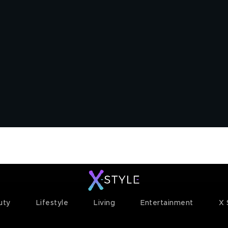
ty+
Channels
Corporate
uty
Lifestyle
Living
Entertainment
X 