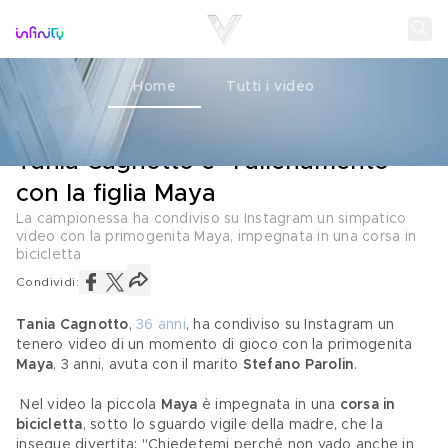
Home
Tutti i video
MADRI E FIGLIE
07 GIUGNO 2021
Tania Cagnotto e "l'allenamento"
con la figlia Maya
La campionessa ha condiviso su Instagram un simpatico
video con la primogenita Maya, impegnata in una corsa in
bicicletta
Condividi:
Tania Cagnotto
, 
36 anni
, ha condiviso su Instagram un 
tenero video di un momento di gioco con la primogenita 
Maya
, 3 anni, avuta con il marito 
Stefano Parolin
.
 Nel video la piccola 
Maya
 è impegnata in una 
corsa in 
bicicletta
, sotto lo sguardo vigile della madre, che la 
insegue divertita: "Chiedetemi perché non vado anche in 