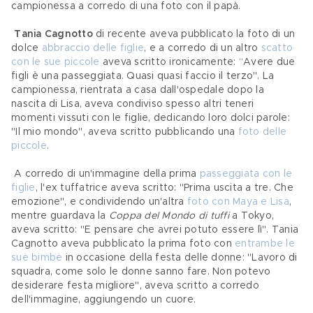
campionessa a corredo di una foto con il papà.
Tania Cagnotto 
di recente aveva pubblicato la foto di un 
dolce 
abbraccio delle figlie
, e a corredo di un altro 
scatto 
con le sue piccole
 aveva scritto ironicamente: “Avere due 
figli è una passeggiata. Quasi quasi faccio il terzo". La 
campionessa, rientrata a casa dall'ospedale dopo la 
nascita di Lisa, aveva condiviso spesso altri teneri 
momenti vissuti con le figlie, dedicando loro dolci parole: 
"Il mio mondo", aveva scritto pubblicando una 
foto delle 
piccole
.
 A corredo di un'immagine della prima 
passeggiata con le 
figlie
, l'ex tuffatrice aveva scritto: "Prima uscita a tre. Che 
emozione", e condividendo un'altra 
f
oto con Maya e Lisa
, 
mentre guardava la 
Coppa del Mondo di tuffi 
a Tokyo, 
aveva scritto: "E pensare che avrei potuto essere lì". Tania 
Cagnotto aveva pubblicato la prima foto con 
entrambe le 
sue bimbe
 in occasione della festa delle donne: "Lavoro di 
squadra, come solo le donne sanno fare. Non potevo 
desiderare festa migliore", aveva scritto a corredo 
dell'immagine, aggiungendo un cuore.