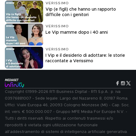
VERISSIMO
Vip (e figli) che hanno un rapporto
difficile con i genitori
VERISSIMO
Le Vip mamme dopo i 40 anni
VERISSIMO
I Vip e il desiderio di adottare: le storie
raccontate a Verissimo
Copyright ©1999-2026 RTI Business Digital - RTI S.p.A.: p. iva
03976881007 - Sede legale: Largo del Nazareno 8, 00187 Roma.
Uffici: Viale Europa 46, 20093 Cologno Monzese (MI) - Cap. Soc.
int. vers. € 500.000.007 - Gruppo MFE Media For Europe N.V. -
Tutti i diritti riservati. Rispetto ai contenuti trasmessi e/o
riprodotti è vietata ogni utilizzazione funzionale
all'addestramento di sistemi di intelligenza artificiale generativa.