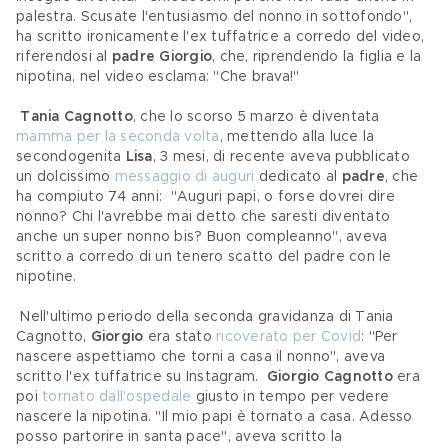
palestra. Scusate l'entusiasmo del nonno in sottofondo", 
ha scritto ironicamente l'ex tuffatrice a corredo del video, 
riferendosi al 
padre Giorgio
, che, riprendendo la figlia e la 
nipotina, nel video esclama: "Che brava!"
Tania Cagnotto
, che lo scorso 5 marzo è diventata 
mamma per la seconda volta
, mettendo alla luce la 
secondogenita 
Lisa
, 3 mesi, di recente aveva pubblicato 
un dolcissimo 
messaggio di auguri
 dedicato al 
padre
, che 
ha compiuto 74 anni:  "Auguri papi, o forse dovrei dire 
nonno? Chi l'avrebbe mai detto che saresti diventato 
anche un super nonno bis? Buon compleanno", aveva 
scritto a corredo di un tenero scatto del padre con le 
nipotine.
 Nell'ultimo periodo della seconda gravidanza di Tania 
Cagnotto, 
Giorgio
 era stato 
ricoverato per Covid
: "Per 
nascere aspettiamo che torni a casa il nonno", aveva 
scritto l'ex tuffatrice su Instagram.  
Giorgio Cagnotto
 era 
poi 
tornato dall'ospedale
 giusto in tempo per vedere 
nascere la nipotina. "Il mio papi è tornato a casa. Adesso 
posso partorire in santa pace", aveva scritto la 