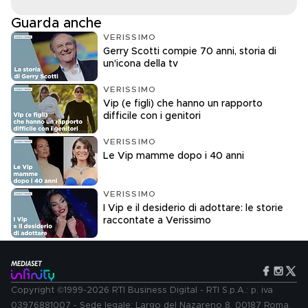
Guarda anche
VERISSIMO
Gerry Scotti compie 70 anni, storia di
un'icona della tv
VERISSIMO
Vip (e figli) che hanno un rapporto
difficile con i genitori
VERISSIMO
Le Vip mamme dopo i 40 anni
VERISSIMO
I Vip e il desiderio di adottare: le storie
raccontate a Verissimo
Copyright ©1999-2026 RTI Business Digital - RTI S.p.A.: p. iva
03976881007 - Sede legale: Largo del Nazareno 8, 00187 Roma.