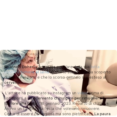
Instagram @theshando
Shannen Doherty
 è tornata a parlare della sua 
lotta 
contro il 
tumore al seno
 al quarto stadio, che ha scoperto 
di avere nel 2015, e che lo scorso gennaio si è esteso al 
cervello
.
 L'attrice ha pubblicato su Instagram un
video
 prima di 
sottoporsi a un 
intervento chirurgico per rimuovere il 
tumore alla testa
: "16 gennaio 2023. Reparto di chirurgia. 
Avevo un tumore alla testa che volevano rimuovere. 
Cerco di essere coraggiosa ma sono pietrificata. 
La paura 