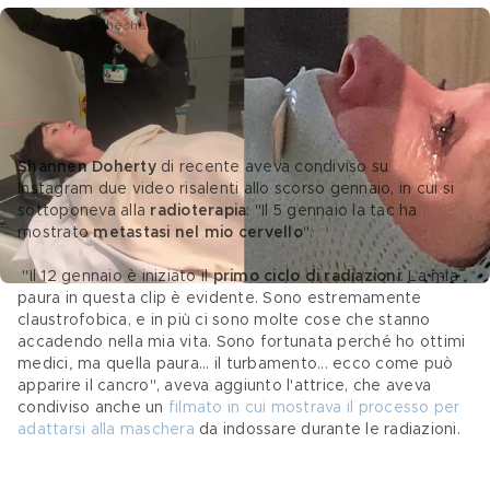
Instagram @theshando
Shannen Doherty e la lotta contro il 
tumore: "Ho metastasi al cervello"
Shannen Doherty
 di recente aveva condiviso su 
Instagram due video risalenti allo scorso gennaio, in cui si 
sottoponeva alla
 radioterapia
: "Il 5 gennaio la tac ha 
mostrato 
metastasi nel mio cervello
".
 "Il 12 gennaio è iniziato il 
primo ciclo di radiazioni
. La mia 
paura in questa clip è evidente. Sono estremamente 
claustrofobica, e in più ci sono molte cose che stanno 
accadendo nella mia vita. Sono fortunata perché ho ottimi 
medici
,
 ma quella paura... il turbamento... ecco come può 
apparire il cancro", aveva aggiunto l'attrice, che aveva 
condiviso anche un 
filmato in cui mostrava il processo per 
adattarsi alla maschera
 da indossare durante le radiazioni.