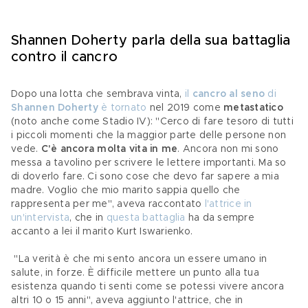
Shannen Doherty parla della sua battaglia 
contro il cancro
Dopo una lotta che sembrava vinta, 
i
l 
cancro al seno
 di 
Shannen Doherty 
è tornato
 nel 2019 come 
metastatico
(noto anche come Stadio IV): "Cerco di fare tesoro di tutti 
i piccoli momenti che la maggior parte delle persone non 
vede. 
C'è ancora molta vita in me
. Ancora non mi sono 
messa a tavolino per scrivere le lettere importanti. Ma so 
di doverlo fare. Ci sono cose che devo far sapere a mia 
madre. Voglio che mio marito sappia quello che 
rappresenta per me", aveva raccontato 
l'attrice in 
un'intervista
, che in 
questa battaglia
 ha da sempre 
accanto a lei il marito Kurt Iswarienko.
 "La verità è che mi sento ancora un essere umano in 
salute, in forze. È difficile mettere un punto alla tua 
esistenza quando ti senti come se potessi vivere ancora 
altri 10 o 15 anni", aveva aggiunto l'attrice, che in 