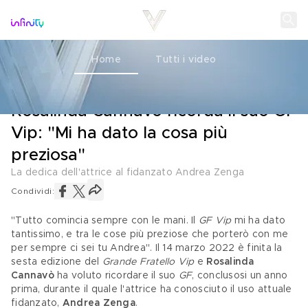
Home
Tutti i video
AMORE
15 MARZO 2022
Rosalinda Cannavò ricorda il suo GF
Vip: "Mi ha dato la cosa più
preziosa"
La dedica dell'attrice al fidanzato Andrea Zenga
Condividi:
"Tutto comincia sempre con le mani. Il 
GF Vip
 mi ha dato 
tantissimo, e tra le cose più preziose che porterò con me 
per sempre ci sei tu Andrea". Il 14 marzo 2022 è finita la 
sesta edizione del 
Grande Fratello Vip
 e 
Rosalinda 
Cannavò
 ha voluto ricordare il suo 
GF
, conclusosi un anno 
prima, durante il quale l'attrice ha conosciuto il uso attuale 
fidanzato, 
Andrea Zenga
.