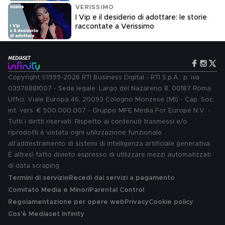
VERISSIMO
I Vip e il desiderio di adottare: le storie
raccontate a Verissimo
Copyright ©1999-2026 RTI Business Digital - RTI S.p.A.: p. iva
03976881007 - Sede legale: Largo del Nazareno 8, 00187 Roma.
Uffici: Viale Europa 46, 20093 Cologno Monzese (MI) - Cap. Soc.
int. vers. € 500.000.007 - Gruppo MFE Media For Europe N.V. -
Tutti i diritti riservati. Rispetto ai contenuti trasmessi e/o
riprodotti è vietata ogni utilizzazione funzionale
all'addestramento di sistemi di intelligenza artificiale generativa.
È altresì fatto divieto espresso di utilizzare mezzi automatizzati
di data scraping.
Termini di servizio
Recedi dai servizi a pagamento
Comitato Media e Minori
Parental Control
Regolamentazione per opere web
Privacy
Cookie policy
Cos'è Mediaset Infinity