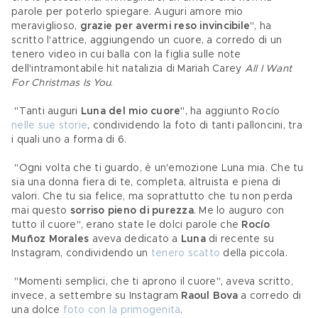
parole per poterlo spiegare. Auguri amore mio 
meraviglioso, 
grazie per avermi reso invincibile
", ha 
scritto l'attrice, aggiungendo un cuore, a corredo di un 
tenero video in cui balla con la figlia sulle note 
dell'intramontabile hit natalizia di Mariah Carey 
All I Want 
For Christmas Is You
.
 "Tanti auguri 
Luna del mio cuore
", ha aggiunto Rocío 
nelle sue storie
, condividendo la foto di tanti palloncini, tra 
i quali uno a forma di 6.
 "Ogni volta che ti guardo, è un'emozione Luna mia. Che tu 
sia una donna fiera di te, completa, altruista e piena di 
valori. Che tu sia felice, ma soprattutto che tu non perda 
mai questo 
sorriso pieno di purezza
. Me lo auguro con 
tutto il cuore", erano state le dolci parole che 
Rocío 
Muñoz Morales
 aveva dedicato a 
Luna
 di recente su 
Instagram, condividendo un 
tenero scatto
 della piccola.
 "Momenti semplici, che ti aprono il cuore", aveva scritto, 
invece, a settembre su Instagram 
Raoul Bova 
a corredo di 
una dolce 
foto con la primogenita
.