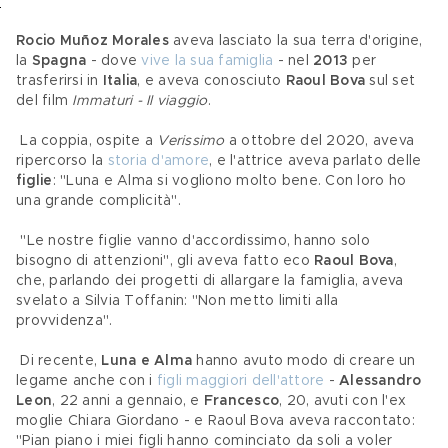
Rocio 
Muñoz 
Morales
 aveva lasciato la sua terra d'origine, 
la 
Spagna 
- dove 
vive la sua famiglia
 - nel 
2013
 per 
trasferirsi in 
Italia
, e aveva conosciuto 
Raoul Bova 
sul set 
del film 
Immaturi - Il viaggio
.
 La coppia, ospite a 
Verissimo
 a ottobre del 2020, aveva 
ripercorso la 
storia d'amore
, e l'attrice aveva parlato delle 
figlie
: "Luna e Alma si vogliono molto bene. Con loro ho 
una grande complicità".
 "Le nostre figlie vanno d'accordissimo, hanno solo 
bisogno di attenzioni", gli aveva fatto eco 
Raoul Bova
, 
che, parlando dei progetti di allargare la famiglia, aveva 
svelato a Silvia Toffanin: "Non metto limiti alla 
provvidenza".
 Di recente, 
Luna e Alma 
hanno avuto modo di creare un 
legame anche con i 
figli maggiori dell'attore
 - 
Alessandro 
Leon
, 22 anni a gennaio, e 
Francesco
, 20, avuti con l'ex 
moglie Chiara Giordano - e Raoul Bova aveva raccontato: 
"Pian piano i miei figli hanno cominciato da soli a voler 