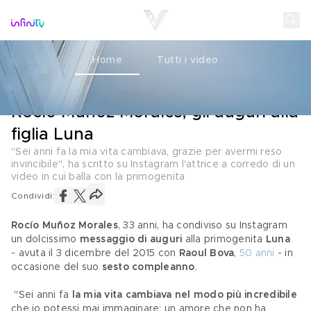
Home
Tutti i video
MADRI E FIGLIE
03 DICEMBRE 2021
Rocío Muñoz Morales, gli auguri alla
figlia Luna
"Sei anni fa la mia vita cambiava, grazie per avermi reso
invincibile", ha scritto su Instagram l'attrice a corredo di un
video in cui balla con la primogenita
Condividi:
Rocío Muñoz Morales
, 33 anni, ha condiviso su Instagram 
un dolcissimo 
messaggio di auguri
 alla primogenita 
Luna
- avuta il 3 dicembre del 2015 con 
Raoul Bova
, 
50 anni
 - in 
occasione del suo 
sesto compleanno
.
 "Sei anni fa 
la mia vita cambiava nel modo più incredibile
che io potessi mai immaginare; un amore che non ha 