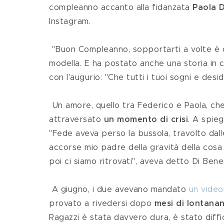
compleanno accanto alla fidanzata 
Paola 
Instagram. 
 "Buon Compleanno, sopportarti a volte è difficile, ma sono certa farai grandi cose!", ha scritto la 
modella. E ha postato anche una storia in 
con l'augurio: "Che tutti i tuoi sogni e desi
 Un amore, quello tra Federico e Paola, che ha conosciuto anche momenti difficili. La coppia infatti ha 
attraversato 
un momento di crisi
. A spieg
"Fede aveva perso la bussola, travolto dall
accorse mio padre della gravità della cosa 
poi ci siamo ritrovati", aveva detto Di Ben
 A giugno, i due avevano mandato 
un video
provato a rivedersi dopo 
mesi di lontana
Ragazzi è stata davvero dura, è stato diffi