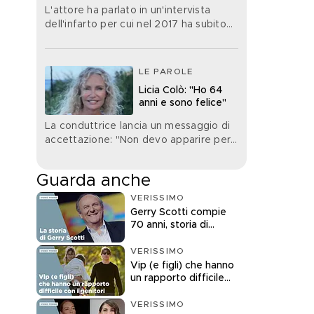
L'attore ha parlato in un'intervista
sia mai capitata nella
dell'infarto per cui nel 2017 ha subito
vita”
un'operazione
LE PAROLE
Licia Colò: "Ho 64
anni e sono felice"
La conduttrice lancia un messaggio di
accettazione: "Non devo apparire per
forza di un'età che non ho"
Guarda anche
VERISSIMO
Gerry Scotti compie
70 anni, storia di
un'icona della tv
VERISSIMO
Vip (e figli) che hanno
un rapporto difficile
con i genitori
VERISSIMO