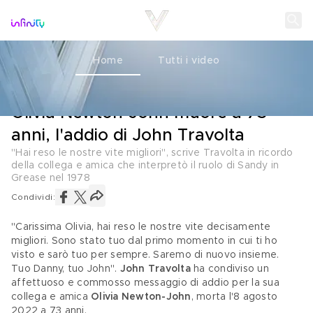
Home
Tutti i video
LUTTO
09 AGOSTO 2022
Olivia Newton-John muore a 73
anni, l'addio di John Travolta
"Hai reso le nostre vite migliori", scrive Travolta in ricordo
della collega e amica che interpretò il ruolo di Sandy in
Grease nel 1978
Condividi:
"Carissima Olivia, hai reso le nostre vite decisamente 
migliori. Sono stato tuo dal primo momento in cui ti ho 
visto e sarò tuo per sempre. Saremo di nuovo insieme. 
Tuo Danny, tuo John". 
John Travolta
 ha condiviso un 
affettuoso e commosso messaggio di addio per la sua 
collega e amica 
Olivia Newton-John
, morta l'8 agosto 
2022 a 73 anni.