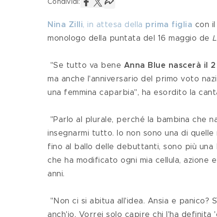
Condividi:
Nina Zilli
, in attesa della 
prima figlia
 con i
monologo della puntata del 16 maggio de 
L
 "Se tutto va bene 
Anna Blue nascerà il 
ma anche l'anniversario del primo voto naz
una femmina caparbia", ha esordito la cant
 "Parlo al plurale, perché la bambina che nascerà ha un bel temperamento, e credo che sarà lei a 
insegnarmi tutto. Io non sono una di quelle
fino al ballo delle debuttanti, sono più una 
che ha modificato ogni mia cellula, azione e
anni.
 "Non ci si abitua all'idea. Ansia e panico? Sì, ma moderato. In fondo ce l'hanno fatta tutte e ce la farò 
anch'io. Vorrei solo capire chi l'ha definit