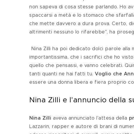
non sapeva di cosa stesse parlando. Ho avut
spaccarsi a metà e lo stomaco che sfarfalla
che mette davvero a dura prova. Certo, dico
altrimenti nessuno lo rifarebbe", ha proseg
 Nina Zilli ha poi dedicato dolci parole alla madre: "In questo percorso ho capito una cosa 
importantissima, che i sacrifici che ho vis
quello che pensassi, e vanno celebrati. Qu
tanti quanti ne hai fatti tu. 
Voglio che Anna
essere una donna libera e fiera proprio co
Nina Zilli e l'annuncio della
Nina Zilli 
aveva annunciato l'attesa della 
pr
Lazzarin, rapper e autore di brani di numero