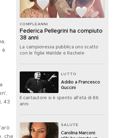
 
COMPLEANNI
Federica Pellegrini ha compiuto
38 anni
a, 
La campionessa pubblica uno scatto
 è 
con le figlie Matilde e Rachele
LUTTO
Addio a Francesco
a 
Guccini
n', 
Il cantautore si è spento all'età di 86
, 43 
anni
SALUTE
Carolina Marconi:
e, che 