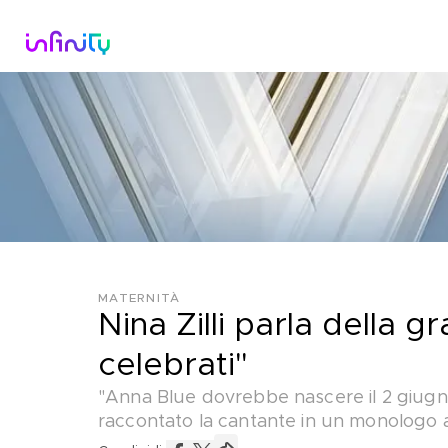
Catalogo
Dirette Tv
Scopri Infini
MATERNITÀ
Nina Zilli parla della g
celebrati"
"Anna Blue dovrebbe nascere il 2 giugno 
raccontato la cantante in un monologo 