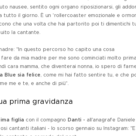
o nausee, sentito ogni organo riposizionarsi, gli addom
 tutto il giorno. È un 'rollercoaster emozionale e ormon
no che una volta che hai partorito poi ti dimentichi tu
uito la cantante. 
to fare da mia madre per me sono cominciati molto prima
indi cara mamma, che diventerai nonna, io spero di farn
 Blue sia felice
, come mi hai fatto sentire tu, e che p
me me e te, e anche di più".
 sua prima gravidanza
ima figlia 
con il compagno 
Danti - 
all'anagrafe Daniele
si cantanti italiani - lo scorso gennaio su Instagram: "E