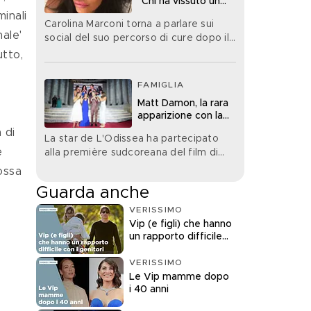
“Chi ha vissuto un
tumore sa che certe
inali 
Carolina Marconi torna a parlare sui
paure non se ne
ale' 
social del suo percorso di cure dopo il
vanno mai davvero”
tumore e rivela di aver avuto paura di
tto, 
recente
FAMIGLIA
Matt Damon, la rara
apparizione con la
moglie e le figlie
 di 
La star de L'Odissea ha partecipato
e 
alla première sudcoreana del film di
Christopher Nolan con la moglie e le
ossa 
figlie minori
Guarda anche
VERISSIMO
Vip (e figli) che hanno
un rapporto difficile
con i genitori
VERISSIMO
 
Le Vip mamme dopo
i 40 anni
 