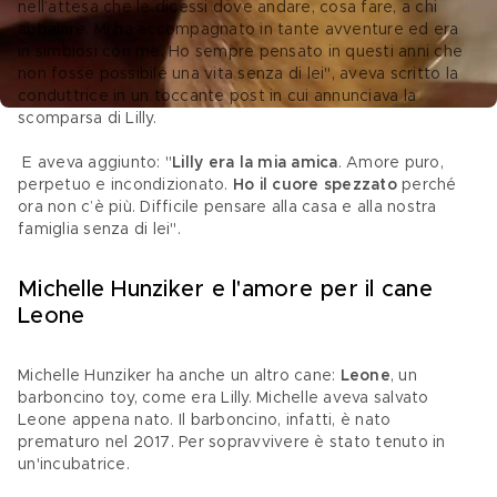
nell’attesa che le dicessi dove andare, cosa fare, a chi 
abbaiare. Mi ha accompagnato in tante avventure ed era 
in simbiosi con me. Ho sempre pensato in questi anni che 
non fosse possibile una vita senza di lei", aveva scritto la 
conduttrice in un toccante post in cui annunciava la 
scomparsa di Lilly.
 E aveva aggiunto: "
Lilly era la mia amica
. Amore puro, 
perpetuo e incondizionato. 
Ho il cuore spezzato
 perché 
ora non c’è più. Difficile pensare alla casa e alla nostra 
famiglia senza di lei".
Michelle Hunziker e l'amore per il cane 
Leone
Michelle Hunziker ha anche un altro cane: 
Leone
, un 
barboncino toy, come era Lilly. Michelle aveva salvato 
Leone appena nato. Il barboncino, infatti, è nato 
prematuro nel 2017. Per sopravvivere è stato tenuto in 
un'incubatrice.