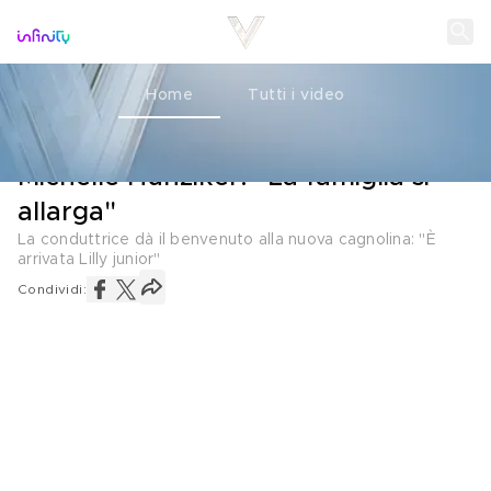
Home
Tutti i video
FAMIGLIA
19 LUGLIO 2022
Michelle Hunziker: "La famiglia si
allarga"
La conduttrice dà il benvenuto alla nuova cagnolina: "È
arrivata Lilly junior"
Condividi: