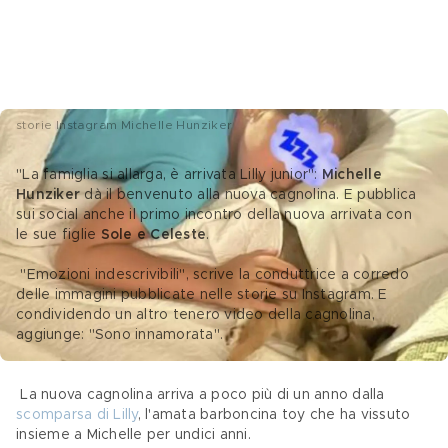
storie Instagram Michelle Hunziker
"La famiglia si allarga, è arrivata Lilly junior": 
Michelle 
Hunziker
 dà il benvenuto alla nuova cagnolina. E pubblica 
sui social anche il primo incontro della nuova arrivata con 
le sue figlie 
Sole e Celeste
.
 "Emozioni indescrivibili", scrive la conduttrice a corredo 
delle immagini pubblicate nelle storie su Instagram. E 
condividendo un altro tenero video della cagnolina, 
aggiunge: "Sono innamorata".
 La nuova cagnolina arriva a poco più di un anno dalla 
scomparsa di Lilly
, l'amata barboncina toy che ha vissuto 
insieme a Michelle per undici anni.