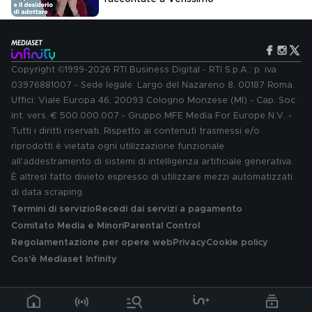
Copyright ©1999-2026 RTI Business Digital - RTI S.p.A.: p. iva
03976881007 - Sede legale: Largo del Nazareno 8, 00187 Roma.
Uffici: Viale Europa 46, 20093 Cologno Monzese (MI) - Cap. Soc.
int. vers. € 500.000.007 - Gruppo MFE Media For Europe N.V. -
Tutti i diritti riservati. Rispetto ai contenuti trasmessi e/o
riprodotti è vietata ogni utilizzazione funzionale
all'addestramento di sistemi di intelligenza artificiale generativa.
È altresì fatto divieto espresso di utilizzare mezzi automatizzati
di data scraping.
Termini di servizio
Recedi dai servizi a pagamento
Comitato Media e Minori
Parental Control
Regolamentazione per opere web
Privacy
Cookie policy
Cos'è Mediaset Infinity