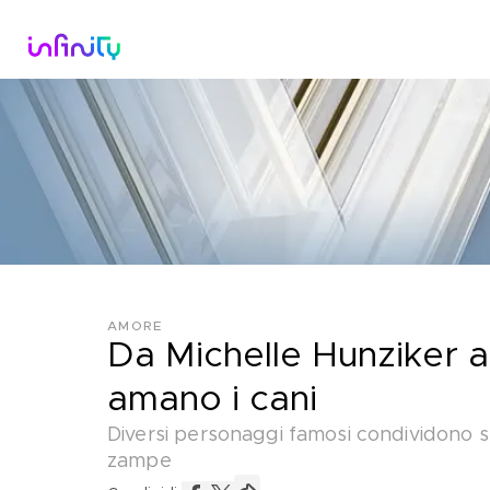
Catalogo
Dirette Tv
Scopri Infini
AMORE
Da Michelle Hunziker a
amano i cani
Diversi personaggi famosi condividono sp
zampe