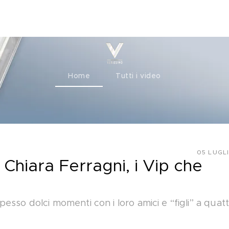
ty+
Channels
Corporate
Home
Tutti i video
05 LUGL
 Chiara Ferragni, i Vip che
esso dolci momenti con i loro amici e “figli” a quat