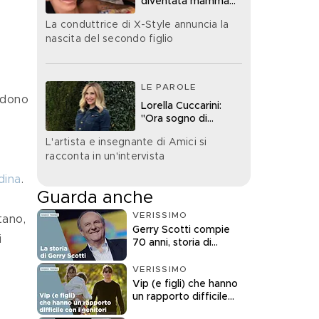
diventata mamma
bis
La conduttrice di X-Style annuncia la
nascita del secondo figlio
LE PAROLE
idono 
Lorella Cuccarini:
"Ora sogno di
diventare nonna"
L'artista e insegnante di Amici si
racconta in un'intervista
dina
.
Guarda anche
VERISSIMO
tano, 
Gerry Scotti compie
 
70 anni, storia di
un'icona della tv
VERISSIMO
Vip (e figli) che hanno
un rapporto difficile
con i genitori