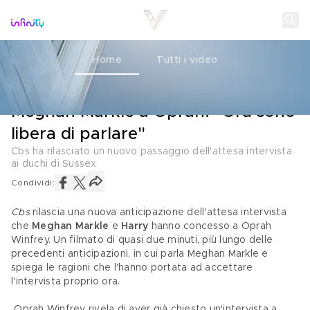
Home
Tutti i video
ROYALS
06 MARZO 2021
Meghan Markle a Oprah: "Ora sono
libera di parlare"
Cbs ha rilasciato un nuovo passaggio dell'attesa intervista
ai duchi di Sussex
Condividi:
Cbs
 rilascia una nuova anticipazione dell'attesa intervista 
che 
Meghan Markle
 e 
Harry
 hanno concesso a Oprah 
Winfrey. Un filmato di quasi due minuti, più lungo delle 
precedenti anticipazioni, in cui parla Meghan Markle e 
spiega le ragioni che l'hanno portata ad accettare 
l'intervista proprio ora.
 Oprah Winfrey rivela di aver già chiesto un'intervista a 