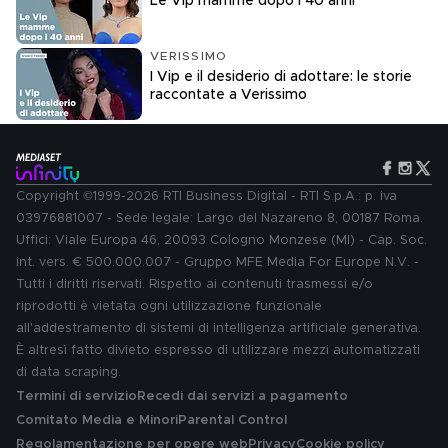
Le Vip mamme dopo i 40 anni
VERISSIMO
I Vip e il desiderio di adottare: le storie
raccontate a Verissimo
Copyright ©1999-2026 RTI Business Digital - RTI S.p.A.: p. iva
03976881007 - Sede legale: Largo del Nazareno 8, 00187 Roma.
Uffici: Viale Europa 46, 20093 Cologno Monzese (MI) - Cap. Soc.
int. vers. € 500.000.007 - Gruppo MFE Media For Europe N.V. -
Tutti i diritti riservati. Rispetto ai contenuti trasmessi e/o
riprodotti è vietata ogni utilizzazione funzionale
all'addestramento di sistemi di intelligenza artificiale generativa.
È altresì fatto divieto espresso di utilizzare mezzi automatizzati
di data scraping.
Termini di servizio
Recedi dai servizi a pagamento
Comitato Media e Minori
Parental Control
Regolamentazione per opere web
Privacy
Cookie policy