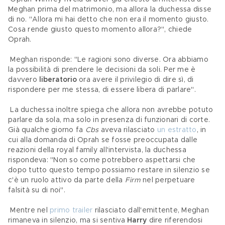
Meghan prima del matrimonio, ma allora la duchessa disse 
di no. "Allora mi hai detto che non era il momento giusto. 
Cosa rende giusto questo momento allora?", chiede 
Oprah.
 Meghan risponde: "Le ragioni sono diverse. Ora abbiamo 
la possibilità di prendere le decisioni da soli. Per me è 
davvero 
liberatorio
 ora avere il privilegio di dire sì, di 
rispondere per me stessa, di essere libera di parlare".
 La duchessa inoltre spiega che allora non avrebbe potuto 
parlare da sola, ma solo in presenza di funzionari di corte. 
Già qualche giorno fa
 Cbs
 aveva rilasciato 
un estratto
, in 
cui alla domanda di Oprah se fosse preoccupata dalle 
reazioni della royal family all'intervista, la duchessa 
rispondeva: "Non so come potrebbero aspettarsi che 
dopo tutto questo tempo possiamo restare in silenzio se 
c'è un ruolo attivo da parte della 
Firm
 nel perpetuare 
falsità su di noi".
 Mentre nel 
primo trailer
 rilasciato dall'emittente, Meghan 
rimaneva in silenzio, ma si sentiva 
Harry
 dire riferendosi 