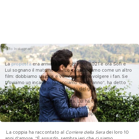
foto Instagram
La 
proposta
 era arrivata a ottobre del 2021 e ora Sofì e 
Luì sognano il matrimonio. "Lo consideriamo come un altro 
film: dobbiamo stupire e vorremmo coinvolgere i fan. Se 
troviamo un incastro, lo facciamo quest’anno", ha detto 
Luì al 
Corriere della Sera
, parlando del grande giorno.
 Per quanto riguarda la proposta, Luì ha svelato: "Prima di 
quella pubblica, gliel'ho chiesto, a cena, ma senza anello. 
Le ho proposto di fare il video della proposta, il che già 
valeva come proposta".
 La coppia ha raccontato al 
Corriere della Sera 
dei loro 10 
anni d'amore. "È assurdo, sembra ieri che ci siamo 