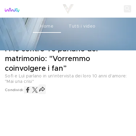
Home
Tutti i video
AMORE
12 GENNAIO 2023
I Me contro Te parlano del
matrimonio: "Vorremmo
coinvolgere i fan”
Sofì e Luì parlano in un'intervista dei loro 10 anni d'amore:
"Mai una crisi"
Condividi: