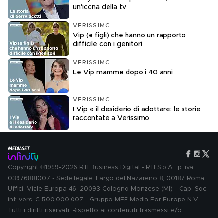
un'icona della tv
VERISSIMO
Vip (e figli) che hanno un rapporto
difficile con i genitori
VERISSIMO
Le Vip mamme dopo i 40 anni
VERISSIMO
I Vip e il desiderio di adottare: le storie
raccontate a Verissimo
Copyright ©1999-2026 RTI Business Digital - RTI S.p.A.: p. iva
03976881007 - Sede legale: Largo del Nazareno 8, 00187 Roma.
Uffici: Viale Europa 46, 20093 Cologno Monzese (MI) - Cap. Soc.
int. vers. € 500.000.007 - Gruppo MFE Media For Europe N.V. -
Tutti i diritti riservati. Rispetto ai contenuti trasmessi e/o