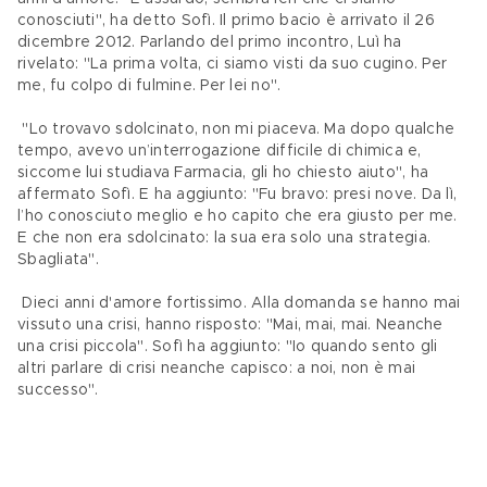
conosciuti", ha detto Sofì. Il primo bacio è arrivato il 26 
dicembre 2012. Parlando del primo incontro, Luì ha 
rivelato: "La prima volta, ci siamo visti da suo cugino. Per 
me, fu colpo di fulmine. Per lei no".
 "Lo trovavo sdolcinato, non mi piaceva. Ma dopo qualche 
tempo, avevo un’interrogazione difficile di chimica e, 
siccome lui studiava Farmacia, gli ho chiesto aiuto", ha 
affermato Sofì. E ha aggiunto: "Fu bravo: presi nove. Da lì, 
l’ho conosciuto meglio e ho capito che era giusto per me. 
E che non era sdolcinato: la sua era solo una strategia. 
Sbagliata".
 Dieci anni d'amore fortissimo. Alla domanda se hanno mai 
vissuto una crisi, hanno risposto: "Mai, mai, mai. Neanche 
una crisi piccola". Sofì ha aggiunto: "Io quando sento gli 
altri parlare di crisi neanche capisco: a noi, non è mai 
successo".